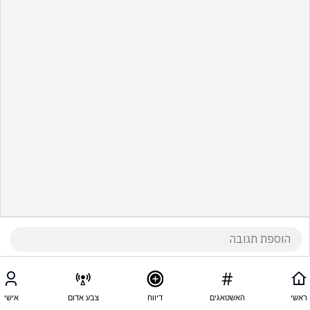
ראשי
האשטאגים
דיווח
צבע אדום
אישי