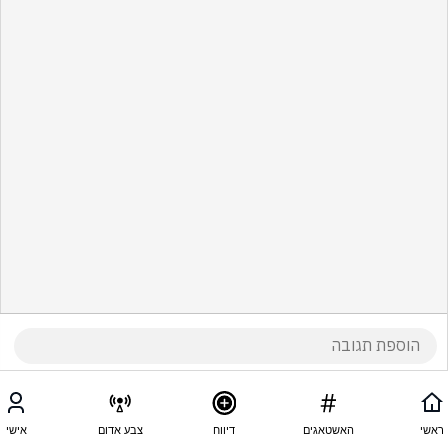
ראשי
האשטאגים
דיווח
צבע אדום
אישי