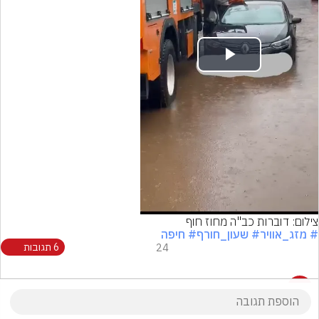
Play
Video
צילום: דוברות כב"ה מחוז חוף
# מזג_אוויר
# שעון_חורף
# חיפה
24
6 תגובות
6 תגובות