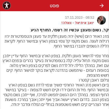
פוסט
08:52 - 17.11.2023
יואב איתיאל - וואלה!
קר, גשום ומעונן: עכשיו זה רשמי, החורף הגיע
מזג האוויר היום (שישי) יהיה מעונן חלקית עד מעונן והטמפרטורות יהיו 
רגילות לעונה. גשם מקומי קל צפוי בצפון הארץ ובמישור החוף. לקראת 
מחר צפוי להישאר מעונן חלקית. בצפון הארץ ובמישור החוף עדיין ייתכן 
גשם מקומי. תחול עלייה קלה בטמפרטורות בעיקר בהרים ובפנים הארץ. 
עם זאת, במהלך הלילה יחל לרדת גשם לפרקים בצפון הארץ מלווה 
בסופות רעמים - שיתפשט בהדרגה לקראת בוקר למישור החוף. קיים 
חשש מהצפות.
צילום: ראובן קסטרו
ביום ראשון מזג האוויר החורפי ימשיך וצפוי לרדת גשם בצפון הארץ 
ובמישור החוף. מידות החום ירדו וקיים חשש להצפות - בעיקר במישור 
החוף הצפוני. במהלך היום הגשם יתפשט למרכז, ואף ייתכן גשם מקומי 
בצפון הנגב. בדרום הארץ ייעשה אביך ואף ייתכן אובך במרכז. משעות 