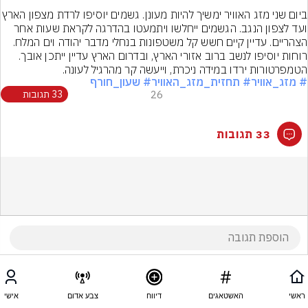
ביום שני מזג האוויר ימשיך להיות מעונן. גשמ
ועד לצפון הנגב. הגשמים ייחלשו ויתמעטו בהדרגה לקראת שעות אחר 
הצהריים. עדיין קיים חשש קל משטפונות בנחלי מדבר יהודה וים המלח. 
רוחות יוסיפו לנשב ברוב אזורי הארץ, ובדרום הארץ עדיין ייתכן אובך. 
הטמפרטורות ירדו במידה ניכרת, וייעשה קר מהרגיל לעונה.
# מזג_אוויר
# תחזית_מזג_האוויר
# שעון_חורף
26
33 תגובות
33 תגובות
ראשי
האשטאגים
דיווח
צבע אדום
אישי