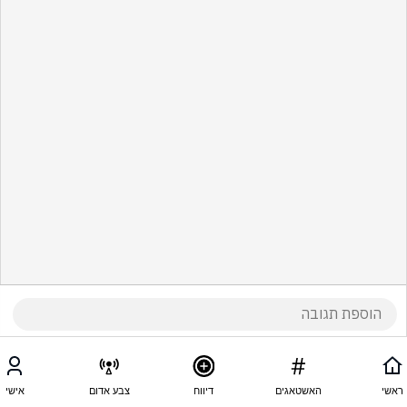
ראשי
האשטאגים
דיווח
צבע אדום
אישי