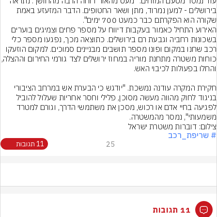
עוד נמסר מטעם המוחים. "מעט מהאור דוחה הרבה מהחושך. נתראה 
בירושלים - למען נמרוד, מתן ושאר החטופים. הדבר המזעזע באמת 
האירוע התחיל כאמור בעקבות דיווח על מספר פחים וצמיגים בוערים 
בשכונות רחביה וגבעת רם בירושלים. כתוצאה מכך, נפגעו מספר כלי 
רכב שחנו במקום ופונו מספר תושבים מבניינים סמוכים. למקום הוזעקו 
כוחות משטרה מתחנת מוריה במחוז ירושלים ל
חקירת המקרה עודנה נמשכת. "יודגש כי הבערת אש במרחב הציבורי 
בניגוד לחוק מהווה מעשה מסוכן, פלילי וחסר אחריות שעלול להוביל 
לפגיעה בחיי אדם או רכוש, מסכן את משתמשי הדרך, וגורם למטרד 
משמעותי", נמסר מהמשטרה.
צילום: דוברות משטרת ישראל
# שריפת_רכב
25
11 תגובות
11 תגובות