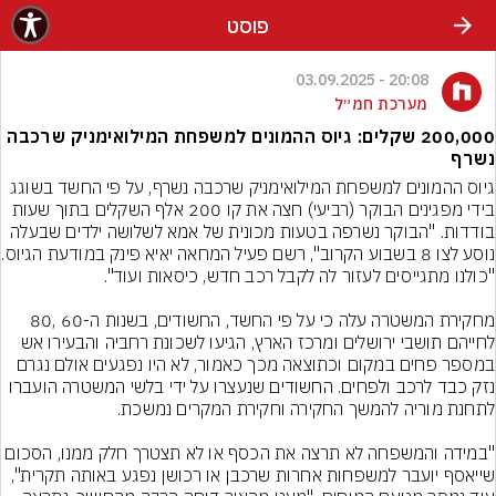
פוסט
20:08 - 03.09.2025
מערכת חמ״ל
200,000 שקלים: גיוס ההמונים למשפחת המילואימניק שרכבה
נשרף
גיוס ההמונים למשפחת המילואימניק שרכבה נשרף, על פי החשד בשוגג 
בידי מפגינים הבוקר (רביעי) חצה את קו 200 אלף השקלים בתוך שעות 
בודדות. "הבוקר נשרפה בטעות מכונית של אמא לשלושה ילדים שבעלה 
נוסע לצו 8 בשבוע הקרו
מחקירת המשטרה עלה כי על פי החשד, החשודים, בשנות ה-60 ,80 
לחייהם תושבי ירושלים ומרכז הארץ, הגיעו לשכונת רחביה והבעירו אש 
במספר פחים במקום וכתוצאה מכך כאמור, לא היו נפגעים אולם נגרם 
נזק כבד לרכב ולפחים. החשודים שנעצרו על ידי בלשי המשטרה הועברו 
"במידה והמשפחה לא תרצה את הכסף או לא תצטרך חלק ממנו, הסכום 
שייאסף יועבר למשפחות אחרות שרכבן או רכושן נפגע באותה תקרית", 