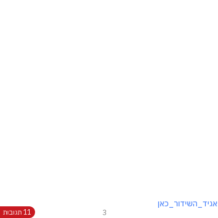
גיד_השידור_כאן
3
11 תגובות