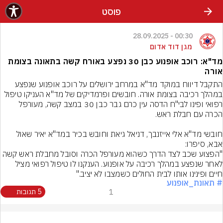
פוסט
00:30 - 28.09.2025
מגן דוד אדום
מד"א: רוכב אופנוע כבן 30 נפצע באורח קשה בתאונה בצומת
אורה
התקבל דיווח במוקד מד"א במרחב ירושלים על רוכב אופנוע שנפצע 
במהלך רכיבה בצומת אורה. חובשים ופרמדיקים של מד"א העניקו טיפול 
רפואי ופינו לבי"ח הדסה עין כרם גבר כבן 30 במצב קשה, מעורפל 
חובשי מד"א אלי אייזנבך, דניאל גיאת וחובש בכיר במד"א יאיר שאול 
"הפצוע שכב לצד הדרך כשהוא מעורפל הכרה וסובל מחבלת ראש קשה 
לאחר שנפצע במהלך רכיבה על אופנוע. הענקנו לו טיפול רפואי מציל 
חיים ופינינו אותו לבית החולים כשמצבו לא יציב."
# תאונת_אופנוע
1
5 תגובות