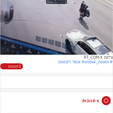
Play
Video
צילום: RT_COM,X
# תאונת_אופנוע
# אסור לפספס
1 תגובות
1 תגובות