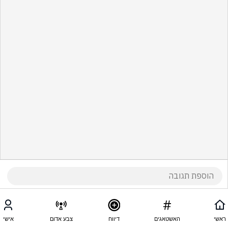
ראשי
האשטאגים
דיווח
צבע אדום
אישי