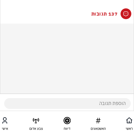
137 תגובות
ראשי
האשטאגים
דיווח
צבע אדום
אישי