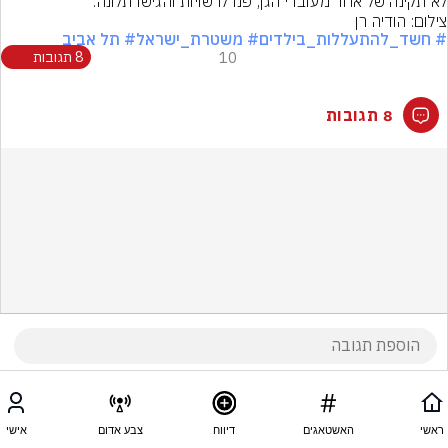
לא תקינה של אחד מעובדי הגן, פנו לרשויות והגישו תלונה.
צילום: הודיה רן
# חשד_להתעללות_בילדים
# משטרת_ישראל
# תל אביב
10
8 תגובות
8 תגובות
ראשי
האשטאגים
דיווח
צבע אדום
אישי