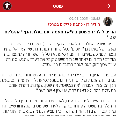
פוסט
18:48 - 09.01.2025
הודיה רן - כתבת פלילים במרכז
הורים לילדי הפעוטון בת"א התעמתו עם בעלת הגן: "התעללת,
שטן"
בבית משפט השלום בתל אביב התקיים היום (חמישי) דיון בהארכת 
מעצרן של בעלת גן "חיוכים" נטלי שחר והגננת רונית שירה אריאל, שתיהן 
נעצרו לפני כשבועיים יחד עם הסייעת אורטל לוי, ששוחררה למעצר בית 
מוקדם יותר היום לאחר שבית המשפט קיבל את הערר שהגיש סנגורה 
עם פתח הדיון, הורים לילדי הגן שהגיעו למחות על שחרו
גם בדיון שהתנהל מוק
הגן. הם צעקו לעברה: "את מכשפה, את שטן, שקרנית, הזנחת אותם, 
החשודות נעצרו לפני כשבועיים, לאחר שנפתחה חקירה בגין תלונה על 
התעללות. המשטרה פתחה בחקירה לאחר שפעוט בן שנה וחודשיים חזר 
מהגן עם יד שבורה. הוריו, שחשדו כי הפציעה נגרמה בעקבות התנהלות 