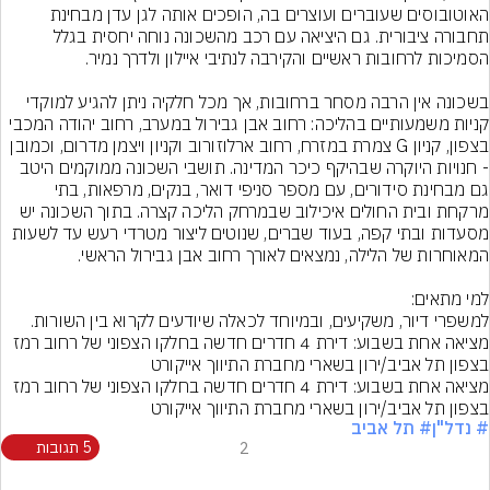
האוטובוסים שעוברים ועוצרים בה, הופכים אותה לגן עדן מבחינת 
תחבורה ציבורית. גם היציאה עם רכב מהשכונה נוחה יחסית בגלל 
בשכונה אין הרבה מסחר ברחובות, אך מכל חלקיה ניתן להגיע למוקדי 
קניות משמעותיים בהליכה: רחוב אבן גבירול במערב, רחוב יהודה המכבי 
בצפון, קניון G צמרת במזרח, רחוב ארלוזורוב וקניון ויצמן מדרום, וכמובן 
- חנויות היוקרה שבהיקף כיכר המדינה. תושבי השכונה ממוקמים היטב 
גם מבחינת סידורים, עם מספר סניפי דואר, בנקים, מרפאות, בתי 
מרקחת ובית החולים איכילוב שבמרחק הליכה קצרה. בתוך השכונה יש 
מסעדות ובתי קפה, בעוד שברים, שנוטים ליצור מטרדי רעש עד לשעות 
למשפרי דיור, משקיעים, ובמיוחד לכאלה שיודעים לקרוא בין השורות.
מציאה אחת בשבוע: דירת 4 חדרים חדשה בחלקו הצפוני של רחוב רמז 
בצפון תל אביב/ירון בשארי מחברת התיווך אייקורט

מציאה אחת בשבוע: דירת 4 חדרים חדשה בחלקו הצפוני של רחוב רמז 
בצפון תל אביב/ירון בשארי מחברת התיווך אייקורט
# נדל"ן
# תל אביב
2
5 תגובות