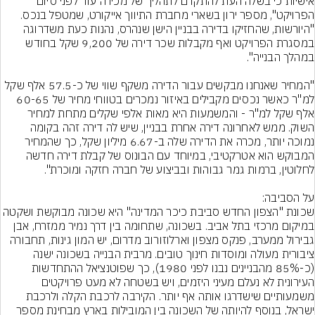
אישיות כי בשלה העת להתקדם לתהליך של מכירה עוד לפני סיום 
הפרויקט", מספר ירון בשארי מחברת התיווך אייקורט, שמטפל בנכס. 
"היורשות, שהחזיקו בדירה בבניין הישן שנהרס, נהנות כעת משדרוגה 
במסגרת הפרויקט ואף מקבלות שכר דירה של 9,200 שקל בחודש 
"המחיר שאנחנו מבקשים עבור הדירה משקף שווי של כ-57.5 אלף שקל 
למ"ר כאשר נכסים מקבילים באיזור נמכרים בטווחי מחיר של 60-65 
אלף שקל למ"ר - והמשמעות היא מאות אלפי שקלים מתחת למחיר 
השוק. ממש לאחרונה דירה אחרת בבניין, שיש לה דירה זהה בקומה 
נמוכה יותר, מכרה את הדירה שלה ב-6.67 מיליון שקל, כך שהמחיר 
המבוקש הוא אטרקטיבי, במיוחד עם הבונוס של קבלת דירה חדשה 
שכונת "הצפון החדש סביבת כיכר המדינה" היא שכונה מבוקשת ושקטה 
במיקום מרכזי בתל אביב. בשכונה, שתחומה בין דרך נמיר ממזרח, אבן 
גבירול ממערב, פנקס מצפון וארלוזורוב מדרום, יש המון גינות, תחבורה 
ציבורית מעולה ומוסדות חינוך טובים. מרבית הבנייה בשכונה ישנה 
(כ-85% מהבניינים נבנו לפני 1980), כך שפוטנציאל ההתחדשות 
העירונית לא נעלם מעיני היזמים, ויש בשטחה לא מעט פרויקטים 
משמעותיים שישדרגו אותה אף יותר. הקירבה לרכבת הקלה ולרכבת 
ישראל, בנוסף להיותה של השכונה בין המובילות בארץ מבחינת מספר 