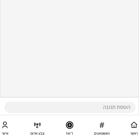
ראשי
האשטאגים
דיווח
צבע אדום
אישי