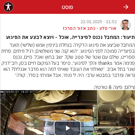
פוסט
11:52 - 22.01.2025
אורי סלע - כתב אזור המרכז
תיעוד: המחבל נכנס לפיצרייה, אוכל - ויוצא לבצע את הפיגוע
המחבל שביצע את פיגוע הדקירה בנחלת בינימין אמש (שלישי) תועד 
בפיצרייה סמוכה לפני הפיגוע: ״הוא קנה שני משולשים, רגיל וזית
ספרייט, שילם עם שטר של 200 שקל. ישב בחוץ ואכל. סיים, נכנס 
פנימה אמר thanks והלך לפיגוע״, סיפר בעל המקום חיים בסן, חב״דניק 
שגר בתל אביב. ״שאלתי את העובד שאיתי למה הוא מדבר אנגלית? הוא 
צילום: פיצה & טורטיה
Play