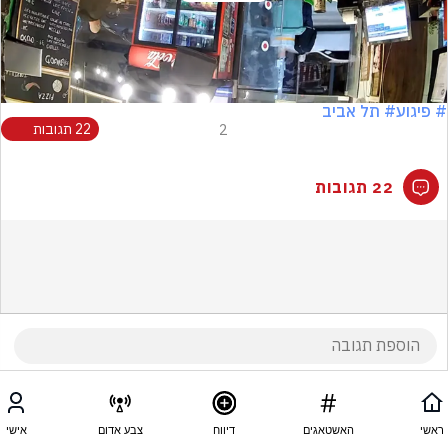
Video
# פיגוע
# תל אביב
2
22 תגובות
22 תגובות
ראשי
האשטאגים
דיווח
צבע אדום
אישי