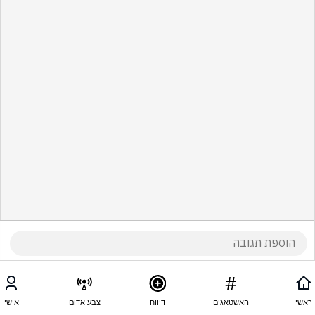
ראשי
האשטאגים
דיווח
צבע אדום
אישי