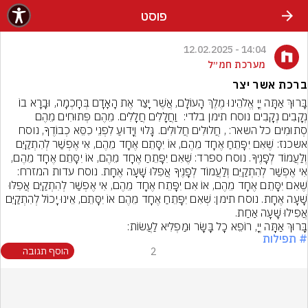
פוסט
14:04 - 12.02.2025
מערכת חמ״ל
ברכת אשר יצר
בָּרוּךְ אַתָּה יְיָ אֱלֹהֵינוּ מֶלֶךְ הָעוֹלָם, אֲשֶׁר יָצַר אֶת הָאָדָם בְּחָכְמָה, וּבָרָא בוֹ 
נְקָבִים נְקָבִים נוסח תימן בלדי:  וַחֲלָלִים חֲלָלִים. מֵהֶם פְּתוּחִים מֵהֶם 
סְתוּמִים כל השאר: , חֲלוּלִים חֲלוּלִים. גָּלוּי וְיָדוּעַ לִפְנֵי כִסֵּא כְבוֹדֶךָ, נוסח 
אשכנז: שֶׁאִם יִפָּתֵחַ אֶחָד מֵהֶם, אוֹ יִסָּתֵם אֶחָד מֵהֶם, אִי אֶפְשַׁר לְהִתְקַיֵּם 
וְלַעֲמוֹד לְפָנֶיךָ. נוסח ספרד: שֶׁאִם יִפָּתֵחַ אֶחָד מֵהֶם, אוֹ יִסָּתֵם אֶחָד מֵהֶם, 
אִי אֶפְשַׁר לְהִתְקַיֵּם וְלַעֲמוֹד לְפָנֶיךָ אֲפִלּוּ שָׁעָה אֶחָת. נוסח עדות המזרח: 
שֶׁאִם יִסָּתֵם אֶחָד מֵהֶם, אוֹ אִם יִפָּתֵח אֶחָד מֵהֶם, אִי אֶפְשַׁר לְהִתְקַיֵּם אֲפִלּוּ 
שָׁעָה אֶחָת. נוסח תימן: שְׁאִם יִפָּתֵחַ אֶחָד מֵהֶם אוֹ יִסָּתֵם, אֵינוּ יָכוֹל לְהִתְקַיֵּם 
בָּרוּךְ אַתָּה יְיָ, רוֹפֵא כָל בָּשָׂר וּמַפְלִיא לַעֲשׂוֹת:
# תפילות
2
הוסף תגובה