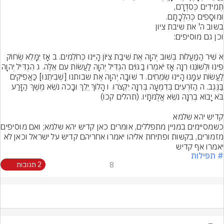
# תפילות
8
2 תגובות