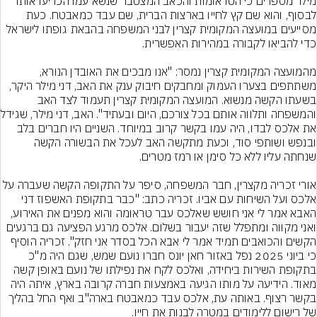
מילר מספרים כי הטראומות והכאב המצטבר שנשא עמו הכריעו אותו 
לבסוף, והוא שם קץ לחייו בארצות הברית, שם עבד כמאבטח. כעת 
מסייעים במועצה המקומית קצרין לבני המשפחה בהבאת גופתו לישראל 
מהמועצה המקומית קצרין נמסר: "אנו מבכים את האובדן הנורא, 
משתתפים בצערו העמוק ומחבקים חיבוק ענק את האב, דני מילר היקר, 
בשעתו הקשה מנשוא. המועצה המקומית קצרין תעמוד לצד האב 
והמשפחה ותלווה א
את אלכס לבדו, היה עמו בקשר קרוב במיוחד. השניים היו חברים בלב 
ובנפש ושותפי סוד, וכעת מתקשה האב לעכל את הבשורה הקשה 
אורי זכריה מקצרין, חבר המשפחה, סיפר על התקופה הקשה שעברה על 
אלכס ועל השיחות עם אביו. זכריה כתב: "כבר בתקופת האשפוז דני 
האבא אמר לי אני חושש שאלכס עבר טראומה והוא מפנים את האירוע, 
ואני מקווה ומתפלל שזה יעבור בשלום. אלכס מרגע הפציעה גם ברגעים 
הקשים והכואבים תמיד אמר לי אבא הכל בסדר אני חזק". זכריה הוסיף 
כי ביוני 2025 נפל באזור חאן יונס חברו נועם שמש, שגם היה מ"כ 
בתקופת השירות ביחידה, ואלכס לקח את נפילתו של נועם באופן קשה 
מאוד. הידיעה על מותו הגיעה באמצעות חברה קרובה בארץ, איתה היה 
בקשר רצוף. באותה עת, אלכס עבד כמאבטח בארה"ב ואף החל בהליך 