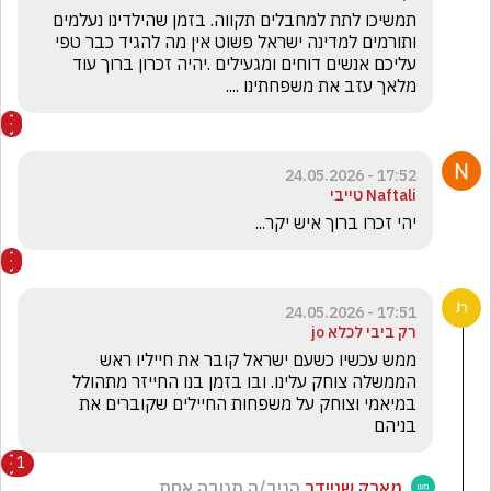
תמשיכו לתת למחבלים תקווה. בזמן שהילדינו נעלמים 
ותורמים למדינה ישראל פשוט אין מה להגיד כבר טפי 
עליכם אנשים דוחים ומגעילים .יהיה זכרון ברוך עוד 
מלאך עזב את משפחתינו ....
17:52 - 24.05.2026
Naftali טייבי
יהי זכרו ברוך איש יקר...
17:51 - 24.05.2026
רק ביבי לכלא jo
ממש עכשיו כשעם ישראל קובר את חייליו ראש 
הממשלה צוחק עלינו. ובו בזמן בנו החייזר מתהולל 
במיאמי וצוחק על משפחות החיילים שקוברים את 
בניהם
1
מארק שניידר
הגיב/ה תגובה אחת