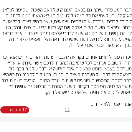
חבר המשפחה שיתף גם בכאבו העמוק של האב השכול, שסיפר לו: "אני 
לא קולט. השקעתי את כל חיי לגידולו וטיפוחו, לא מנעתי ממנו להתגייס 
ליחידה קרבית, עודדתי אותו לחיים עצמאיים, שאני תמיד לצידו בכל אשר 
יבחר, ופתאום משום מקום אלכס שם קץ לחייו בלי שום סימן ורמז. היו 
לנו המון שיחות על הפיגוע אשר לדברי אלכס נמחק מזיכרונו אבל כנראה 
הפיגוע הזה ונפילתו של נועם שמש שברו את הילד ואפילו שלא הודה 
זכריה פנה להורים אחרים בקריאה לה
ותהיו קשובים וערניים לכל שינוי בהתנהגות ילדכם אשר שירתו או עדיין 
משרתים בצבא, פוסט טראומה אינה חולשה או דבר של מה בכך. זוהי 
פציעה לכל דבר של מערכת העצבים והמוח, המגיבים לסכנה גם כשהיא 
כבר חלפה. התסמינים פוגעים ק
מועד ההלוויה תפורסם בקרוב, כאשר הגורמים הרלוונטיים עושים כל 
אתר רשמי, ללא קרדיט
12
17 תגובות