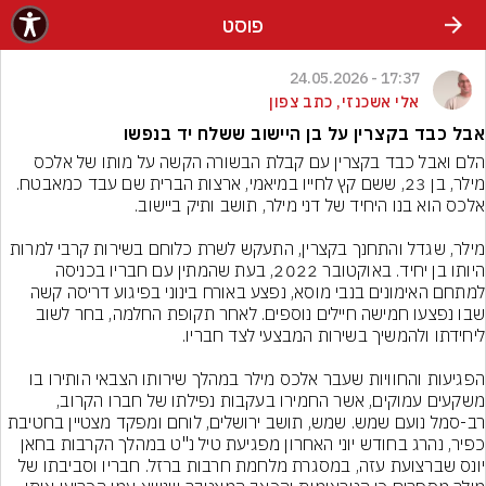
פוסט
17:37 - 24.05.2026
אלי אשכנזי, כתב צפון
אבל כבד בקצרין על בן היישוב ששלח יד בנפשו
הלם ואבל כבד בקצרין עם קבלת הבשורה הקשה על מותו של אלכס 
מילר, בן 23, ששם קץ לחייו במיאמי, ארצות הברית שם עבד כמאבטח. 
מילר, שגדל והתחנך בקצרין, התעקש לשרת כלוחם בשירות קרבי למרות 
היותו בן יחיד. באוקטובר 2022, בעת שהמתין עם חבריו בכניסה 
למתחם האימונים בנבי מוסא, נפצע באורח בינוני בפיגוע דריסה קשה 
שבו נפצעו חמישה חיילים נוספים. לאחר תקופת החלמה, בחר לשוב 
הפגיעות והחוויות שעבר אלכס מילר במהלך שירותו הצבאי הותירו בו 
משקעים עמוקים, אשר החמירו בעקבות נפילתו של חברו הקרוב, 
רב-סמל נועם שמש. שמש, תושב ירושלים, לוחם ומפקד מצטיין בחטיבת 
כפיר, נהרג בחודש יוני האחרון מפגיעת טיל נ"ט במהלך הקרבות בחאן 
יונס שברצועת עזה, במסגרת מלחמת חרבות ברזל. חבריו וסביבתו של 