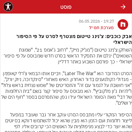
פוסט
19:27 - 06.05.2026
מערכת חמ״ל
אבק כוכבים: צ'נינג טייטום מצטרף לסרט על פי הסיפור
הישראלי
השחקן צ'נינג טייטום ("מג'יק מייק", "רחוב ג'אמפ 21", "שמונת 
השנואים") יגלם את התפקיד הראשי בסרט חדש שמבוסס על פי סיפור 
הסרט המדובר הוא "Later The War", ויביים אותו הבמאי צ'רלי קאופמן 
- מגדולי הקולנוענים בדור האחרון, האיש מאחורי "סינקדוכה, ניוק יורק", 
"אני חושבת על לגמור עם זה" והתסריטים של "שמש נצחית בראש צ
ו"להיות ג'ון מלקוביץ'". הוא מבוסס על סיפור קצר בשם "בית החלומות 
של דבי" מאת הסופר הישראלי עידו גפן, שהתפרסם בספר "חוף הים של 
הסיפור המקורי עליו מתבסס הסרט עוקב אחר גבר שעובד במפעל 
לייצור חלומות ועם הזמן הוא מבין שהוא יכול להשתמש דווקא בסיוטים 
שהוא יוצר כדי לבצע מניפולציות על האנשים הכי קרובים אליו. לפי 