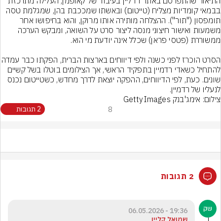
התיאור שהתפרסם באתר דדליין בעיבוד של קאופמן, העלילה מתרכזת 
בבמאי קומדיות מצליח (טייטום) ובאשתו שמככבת בהן, שמגלמת טסה 
תומפסון ("תור"). ההצלחה מותירה אותו מרוקן, והוא בחיפושו אחר 
משמעות ואישור חיצוני מנסה ליצור סרט על השואה, ומבקש הערכה 
הסרט הוכרז לפני כשנה ולפי דיווחים בארצו
להתחיל כשאדי רדמיין בתפקיד הראשי, אך הצילומים בוטלו בשל קשיים 
שונים. כעת, לפי הדיווחים, ההפקה יוצאת לדרך מחדש, כשטייטום נכנס 
לנעליו של רדמיין.
צילום: אימג'בנק GettyImages
8
2 תגובות
2 תגובות
19:36 - 06.05.2026
שמואל קליין