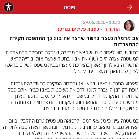
פוסט
13:32 - 29.06.2026
הודיה רן - כתבת פלילים במרכז
אב מרמלה נעצר בחשד שרצח את בנו: כך התהפכה חקירת
ההתאבדות
כחודש וחצי לאחר מותו של צעיר מרמלה, שנחקר בתחילה כהתאבדות, 
המשטרה עצרה היום (שני) את אביו, בחשד שרצח אותו בירייה לראשו. 
החשוד הובא לדיון ראשון בהארכת מעצרו בבית משפט השלום בראשון 
האירוע התרחש ב-15 במאי, אז נפתחה החקירה בחשד להתאבדות. 
גופת הקורבן הועברה למכון לרפואה משפטית באבו כביר, אולם ככל 
שהחקירה התקדמה החלו במשטרה להעריך כי נסיבות המוות אינן 
מתיישבות עם גרסת ההתאבדות. בעקבות ההתפתחויות נפתחה חקירה 
במשטרה ציינו כי ממצאי המכון לרפואה משפטית טרם התקבלו. ביום 
האירוע נגבתה מהאב עדות בתחנת רמלה, ובהמשך היא הוסבה לחקירה 
באזהרה, לאחר שכבר עלה החשד הראשוני כי ייתכן שלא מדובר 