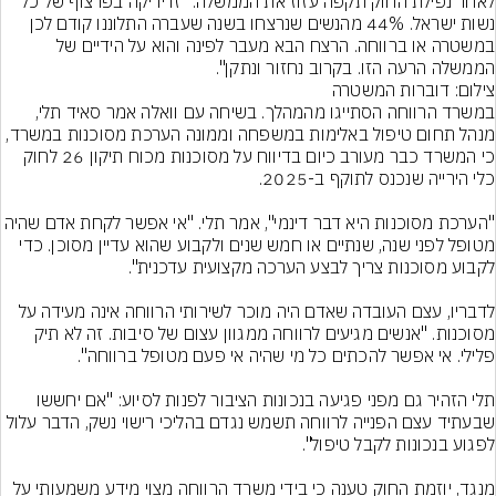
לאחר נפילת החוק תקפה עזוז את הממשלה: "זו יריקה בפרצוף של כל 
נשות ישראל. 44% מהנשים שנרצחו בשנה שעברה התלוננו קודם לכן 
במשטרה או ברווחה. הרצח הבא מעבר לפינה והוא על הידיים של 
הממשלה הרעה הזו. בקרוב נחזור ונתקן".
צילום: דוברות המשטרה
במשרד הרווחה הסתייגו מהמהלך. בשיחה עם וואלה אמר סאיד תלי, 
מנהל תחום טיפול באלימות במשפחה וממונה הערכת מסוכנות במשרד, 
כי המשרד כבר מעורב כיום בדיווח על מסוכנות מכוח תיקון 26 לחוק 
"הערכת מסוכנות היא דבר דינמי", אמר תלי. "אי אפשר לקחת 
מטופל לפני שנה, שנתיים או חמש שנים ולקבוע שהוא עדיין מסוכן. כדי 
לדבריו, עצם העובדה שאדם היה מוכר לשירותי הרווחה אינה מעידה על 
מסוכנות. "אנשים מגיעים לרווחה ממגוון עצום של סיבות. זה לא תיק 
תלי הזהיר גם מפני פגיעה בנכונות הציבור לפנות לסיוע: "אם יחששו 
שבעתיד עצם הפנייה לרווחה תשמש נגדם בהליכי רישוי נשק, הדבר עלול 
מנגד, יוזמת החוק טענה כי בידי משרד הרווחה מצוי מידע משמעותי על 