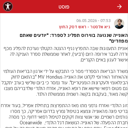
פוסט
07:53 - 06.05.2026
גיא אלסטר - ראש דסק החוץ
האונייה שנגועה בווירוס תפליג לספרד: "יודעים שאתם
מפחדים"
אוניית התענוגות שבה התפרץ נגיף ההנטה הקטלני נערכת להפליג מכף 
ורדה לעבר אירופה היום (רביעי), לאחר שממשלת ספרד העניקה לה 
משרד הבריאות הספרדי מסר כי התבקש על ידי ארגון הבריאות העולמי 
וההאיחוד האירופי לקלוט את האונייה MV Hondius "בהתאם לחוק 
הבינלאומי ולעקרונות הומניטריים". עוד נמסר כי ביום שלישי בערב יתקבל 
גם מטוס רפואי שיישא את רופא האונייה, אזרח הולנדי שלדבריהם מצבו 
זוג הולנדי ואזרח גרמני מתו מאז ההתפרצות בתחילת אפריל
בריטי פונה מהאונייה ונמצא בטיפול נמרץ בדרום אפריקה, כך מסרו 
גורמים רשמיים. שני אנשי צוות זקוקים לטיפול רפואי דחוף, כך מסרה 
חברת ההפעלה של האונייה הנושאת דגל הולנדי, Oceanwide 