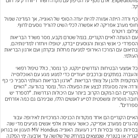
Expeditions. אדם נוסף על הסיפון עם מקרה חשוד דיווח רק על חום 
כף ורדה הייתה אמורה להיות יעדה הסופי של האונייה, אך המדינה שמול 
חופי מערב אפריקה לא אפשרה לכלי השיט להוריד נוסעים לחוף.
צילום: רויטרס
עם הגעתה לאיים הקנריים, בנמל שטרם נקבע, מסר משרד הבריאות 
הספרדי כי אנשי הצוות והנוסעים ייבדקו, יטופלו ויוחזרו למדינותיהם, 
בתיאום עם המרכז האירופי למניעת מחלות ובקרתן ועם ארגון הבריאות 
כל אמצעי הבטיחות הנדרשים יינקטו, כך נמסר, כולל טיפול רפואי 
והעברה במתקנים וברכבים ייעודיים כדי למנוע מגע עם האוכלוסייה 
המקומית ולהגן על צוותי הבריאות. "ארגון הבריאות העולמי הסביר כי כף 
ורדה אינה מסוגלת לבצע את הפעולה הזו", נמסר בהודעה. "האיים 
הקנריים הם המקום הקרוב ביותר עם היכולות הנדרשות. "לספרד יש 
חובה מוסרית ומשפטית לסייע לאנשים הללו, שביניהם גם כמה אזרחים 
האיים הקנריים הם אחד מנקודות הכניסה המרכזיות לאירופה עבור 
מהגרים ממערב אפריקה, כאשר עשרות אלפי אנשים מגיעים מדי שנה 
בסירות גומי ובסירות דיג רעועות. האונייה  Hondius
קנריה או בטנריף, שנמצאים במרחק של שלושה עד ארבעה ימי הפלגה 