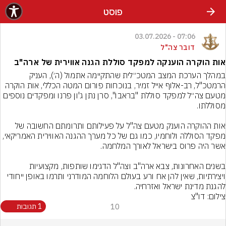
פוסט
07:06 - 03.07.2026
דובר צה"ל
אות הוקרה הוענקה למפקד סוללת הגנה אווירית של ארה"ב
במהלך הערכת המצב המטכ״לית שהתקיימה אתמול (ה׳), העניק 
הרמטכ"ל, רב-אלוף אייל זמיר, בנוכחות פורום המטה הכללי, אות הוקרה 
מטעם צה״ל למפקד סוללת "בראבו", סרן נתן ג'ון פרנו ומפקדים נוספים 
אות ההוקרה הוענק מטעם צה"ל על פעילותם ותרומתם החשובה של 
מפקד הסוללה ולוחמיו, כמו גם של כל מערך ההגנה האווירית האמריקאי, 
בשנים האחרונות, צבא ארה"ב וצה"ל הדגימו שותפות, מקצועיות 
ויצירתיות, שאין להן אח ורע בעולם הלוחמה המודרני ותרמו באופן ייחודי 
להגנת מדינת ישראל ואזרחיה.
צילום: דו"צ
10
1 תגובות