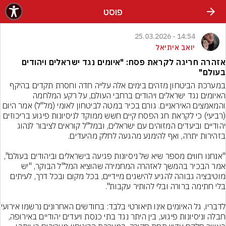
פוסט
14:54 - 25.03.2026
יואב איתיאל
אזהרה חריגה לקראת פסח: "איומים נגד ישראלים ויהודים
בעולם"
במערכת הביטחון מזהים בימים אלה עלייה חדה וחסרת תקדים בהיקף 
האיומים נגד ישראלים ויהודים ברחבי העולם, על רקע המלחמה 
והמאמצים האיראניים. גורם בכיר במטה לביטחון לאומי (מל"ל) אמר היום 
(רביעי) כי לקראת חג הפסח קיים חשש ממוקד לניסיונות פיגוע בריכוזים 
יהודיים וביעדים המזוהים עם ישראלים, ובמל"ל קוראים לציבור לנהוג 
"אנחנו חווים מספר שיא של ניסיונות פגיעה בישראלים וביהודים בעולם", 
אמר הבכיר בהמשך לאזהרה המחמירה שהוציא המל"ל הבוקר, "יש 
מוטיבציה גבוהה להגיע להישגים מיידיים, בכל מקום ובכל דרך, לעיתים 
לדבריו, גל האיומים אינו תי
חבלה וניסיונות פיגוע, בין היתר נגד בתי כנסת ויעדים יהודיים באירופה, 