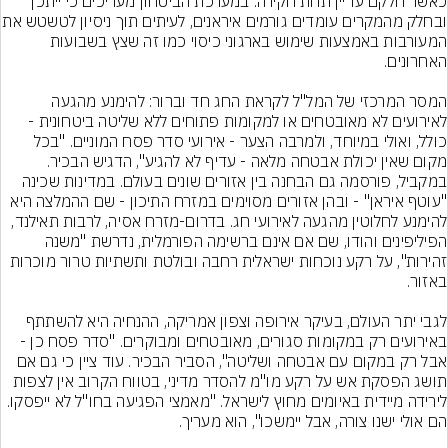
כאשר חלקם עדיין תחת חקירה. במערכת הביטחון מעריכים כי ייתכן 
ובחלק מהמקרים עומדים גורמים איראנים, 
המעורבות באמצעות שימוש בארגוני כיסוי כמו זה שצץ בשבועות 
המסר המרכזי של המל"ל לקראת החג חד וברור: להימנע מהגעה 
לאירועים לא מאובטחים או למקומות פתוחים ללא שליטה ביטחונית - 
כולל, ואולי במיוחד, ולמרבה הצער - אירועי סדר פסח המוניים. "בכל 
במקביל, פורסמה גם הבחנה בין אזורים שונים בעולם. במדינות שכינה 
"עוטף איראן" - ובהן אזורים מסוימים במזרח התיכון - שם ההמלצה היא 
להימנע לחלוטין מהגעה לאירועי חג. בדרום-מזרח אסיה, לרבות תאילנד, 
הפיליפינים והודו, שם אם אינם ברשימה הפורמלית, נדרשת "משנה 
זהירות", על רקע נוכחות ישראלית רחבה ובולטת ותשתיות טרור מוכרות 
לגבי יתר העולם, בעיקר אירופה וצפון אמריקה, ההנחיה היא להשתתף 
באירועים רק במקומות סגורים, מאובטחים ומבוקרים. "סדר פסח כן - 
אבל רק במקום עם אבטחה ושליטה", הסביר הבכיר. עוד ציין כי גם אם 
תושג הפסקת אש על רקע מו"מ להסדר מדיני, בטווח הקרוב אין לצפות 
לירידה מיידית באיומים מחוץ לישראל. "מאמצי הפגיעה בחו"ל לא ייפסקו. 