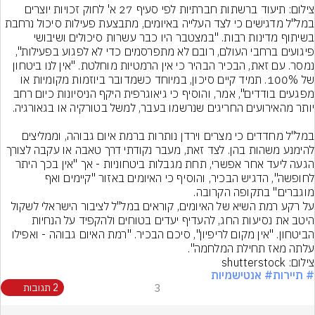
צילום: תיעוד ברשתות חברתיות לפי סעיף 27 א' לחוק זכויות יוצרים
במל"ל מדגישים כי לצד העלייה באיומים, מתבצעת פעילות סיכול נרחבת 
בשיתוף מדינות רבות. "במצטבר היו כבר עשרות סיכולים ושיבושי 
פיגועים ברחבי העולם, רובם לא מתפרסמים כדי לא לפגוע בפעילות", 
נמסר. עם זאת, הבכיר הבהיר כי אין הרמטיות מוחלטת. "אין לנו ביטחון 
של 100%. תמיד קיים סיכון, במיוחד כשמדובר ביוזמות מקומיות או 
מפגעים בודדים", אמר, והוסיף כי גיאוגרפית היקף הניסיונות כיום רחב 
במל"ל מחדדים כי מצרים וירדן נותרות ברמת איום גבוהה, וממליצים 
להימנע משהות בהן. לצד זאת, מעבר נקודתי דרך טאבה או עקבה לצורך 
הגעה ליעד אחר אפשרי, תחת מגבלות ביטחוניות - אך "אין בכך היתר 
לחופשה", הדגיש הבכיר, והוסיף כי האיומים באזור "קיימים ואף 
על רקע רמת השיא של האיומים, קוראים במל"ל לציבור הישראלי לשקול 
היטב את נסיעות החג, להעדיף יעדים בטוחים ולהקפיד על הנחיות 
הביטחון. "אין מקום לריפיון", סיכם הבכיר. "רמת האיום גבוהה - ואפילו 
עלתה מאז תחילת המלחמה".
צילום: shutterstock
# תיירות
# אנטישמיות
3
2 תגובות