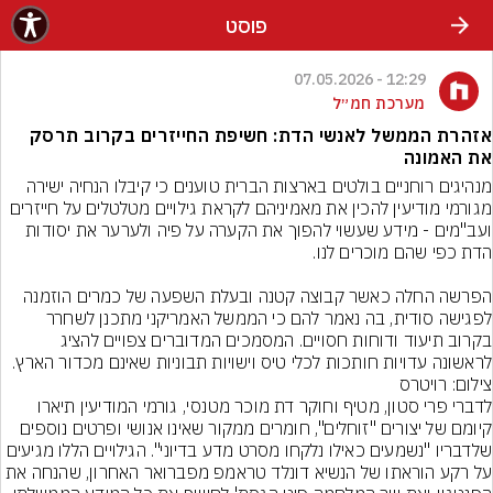
פוסט
12:29 - 07.05.2026
מערכת חמ״ל
אזהרת הממשל לאנשי הדת: חשיפת החייזרים בקרוב תרסק
את האמונה
מנהיגים רוחניים בולטים בארצות הברית טוענים כי קיבלו הנחיה ישירה 
מגורמי מודיעין להכין את מאמיניהם לקראת גילויים מטלטלים על חייזרים 
ועב"מים - מידע שעשוי להפוך את הקערה על פיה ולערער את יסודות 
הפרשה החלה כאשר קבוצה קטנה ובעלת השפעה של כמרים הוזמנה 
לפגישה סודית, בה נאמר להם כי הממשל האמריקני מתכנן לשחרר 
בקרוב תיעוד ודוחות חסויים. המסמכים המדוברים צפויים להציג 
לראשונה עדויות חותכות לכלי טיס וישויות תבוניות שאינם מכדור הארץ.
צילום: רויטרס
לדברי פרי סטון, מטיף וחוקר דת מוכר מטנסי, גורמי המודיעין תיארו 
קיומם של יצורים "זוחלים", חומרים ממקור שאינו אנושי ופרטים נוספים 
שלדבריו "נשמעים כאילו נלקחו מסרט מדע בדיוני". הגילויים הללו מגיעים 
על רקע הוראתו של הנשיא דונלד טראמפ מפברואר האחרון, שהנחה את 