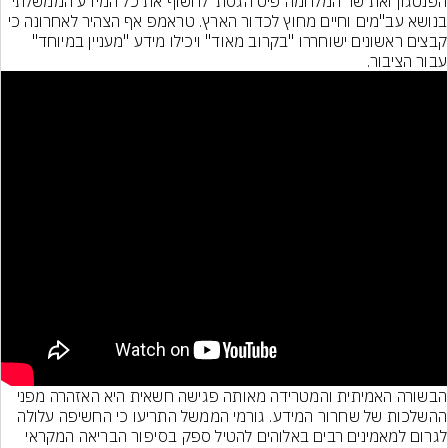
הפנטגון ואת שר המלחמה פיט הגסת' לחשוף את כל המידע הממשלתי 
בנושא עב"מים וחיים מחוץ לכדור הארץ. טראמפ אף הצהיר לאחרונה כי 
קבצים ראשונים ישוחררו "בקרוב מאוד" ויכילו מידע "מעניין במיוחד" 
עבור הציבור.
הבשורה האמיתית והמטרידה מאותה פגישה חשאית היא האזהרה מפני 
ההשלכות של שחרור המידע. גורמי הממשל התריעו כי החשיפה עלולה 
לגרום למאמינים רבים באלוהים להטיל ספק בסיפור הבריאה המקראי 