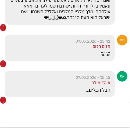
שום דבר לא יזיז אדם מאמונתו יש לנו את אבינו בשמים 
ונאמין בו לדוריי דורות ישתבח שמו לעד בוראאא 
עולםםם  מלך מלכיי המלכים ואלללל תשכחו שעם 
ישראל הוא העם הנבחר🙏❤️🇮🇱👑
15:41 - 07.05.2026
חזום חזום
🤣🤣
15:15 - 07.05.2026
אוהד מילר
הבל הבלים...