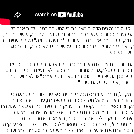
שלושת המנהיגים הדתיים מאמינים כי החשיפה הממשלתית אינה רק 
הפתעה היסטורית, אלא מזימה מתוכננת שנועדה להרחיק אנשים מהדת, 
כחלק ממה שמתואר בכתבי הקודש כ"הונאה הגדולה" של
קוראים לקהילותיהם להתכונן כבר עכשיו כדי שלא יפלו קורבן להטעיה 
החיבור בין חוצנים לדת אינו מסתכם רק באזהרות למנהיגים. בכירים 
נוספים בממשל קשרו לאחרונה בין התופעה לאירועים תנ"כיים. בחודש 
מרץ, סגן הנשיא ג'יי די ואנס התבטא בנושא ואמר: "אני לא חושב שהם 
במקביל, חברת הקונגרס מפלורידה אנה פאולינה לונה, המשמשת כיו"ר 
הוועדה האחראית על חשיפת סודות ממשלתיים, עודדה את הציבור 
לקרוא בספר חנוך - טקסט יהודי עתיק. לונה טענה כי המפגשי
עודכנה בתדרוכים מסווגים מזכירים באופן מדהים אירועים מהעת 
העתיקה. במקום לקרוא להם חייזרים, היא מכנה אותם "ישויות 
בין-ממדיות", ומציינת כי הספר מתאר מלאכים שירדו לכדור הארץ וקיימו 
יחסים עם נשים אנושיות. "האם יש לזה משמעות היסטורית שמתועדת 