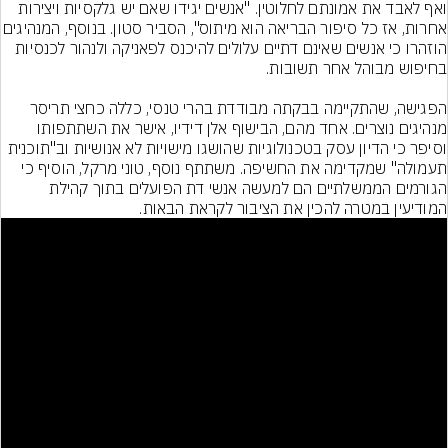
ואף לאבד את אמונתם לחלוטין. "אנשים יגידו שאם יש גלקסיות ויצירות 
אחרות, אז כל סיפור הבריאה הוא מיתוס", הסביר סטו
הוזהרו כי אנשים שאינם דתיים עלולים להיכנס לפאניקה ולנהור לכנסיות 
הפגישה, שהתקיימה בבקתה מבודדת בהרי טנסי, כללה כחצי תריסר 
מנהיגים נוצרים. אחד מהם, הבישוף אלן דידיו, אישר את השתתפותו 
וסיפר כי הדיון עסק בטכנולוגיות שהושגו מישויות לא אנושיות וב"תוכנית 
תעמולה" שמקדימה את החשיפה. משתתף נוסף, טוני מרקל, הוסיף כי 
הגורמים הממשלתיים הם למעשה אנשי דת הפועלים בתוך קהילת 
המודיעין במטרה להכין את הציבור לקראת הבאות.