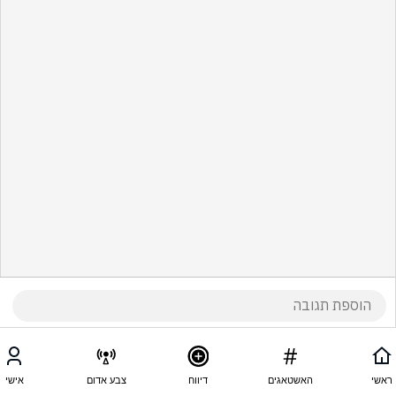
ראשי
האשטאגים
דיווח
צבע אדום
אישי