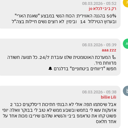
05:52 - 08.03.2026
רק ביבי לכלא jo
50% בהגנה האווירית: הכוח הנשי במבצע "שאגת הארי"    
ובערוץ הטירלול  14   ובימין  לא רוצים נשים חיילות בצה"ל
05:39 - 08.03.2026
aaa zzz
🦾 המערכת האוטומטית שלנו עובדת 24/7. כל תנועה חשודה 
חפשו "דיווחים ביטחוניים" בדלגרם 🔔 
05:38 - 08.03.2026
billie Lili
אבל שיסתמו תפה אולי לא הבנתי חתיכות דיסלקצים כבר 2 
אזעקות עשו לי בחמש ובשבע ממש לא טוב לי בבוקר וואלה יופי 
פשוט קחו את טראמפ ביבי והנשיא שלהם שיריבו מכות אחד על 
אחד חלאס