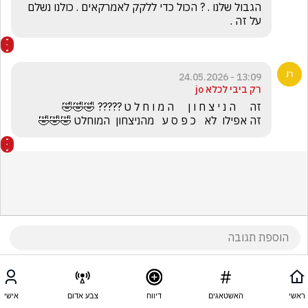
הגבול שלנו . ? הכול כדי ללקק לאמרקאים . כולנו נשלם 
על זה . 
13:09 - 24.05.2026
רק ביבי לכלא jo
זה אפילו  לא   כ פ ס ע   מהניצחון  המוחלט 🤣🤣🤣
ראשי
האשטאגים
דיווח
צבע אדום
אישי