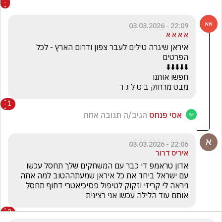
22:09 - 03.03.2026
א א א א
איראן שיגרה טילים לעבר צפון ודרום הארץ - לכל 
מבט מרחוק ב ט ל ג ר
1
אסי פנחס
הגיב/ה תגובה אחת
22:06 - 03.03.2026
איריס דרור
אדון טראמפ די כבר עם המשחקים שלך תחסל עכשו 
עם ישראל ביחד את כל איראן שמעתההטוב למה אתה 
ניראה לי קריזי וזקוק לטיפול פסיכיאטרי דחוף תחסל 
אותם עוד הלילה עכשו אני רצינית
2