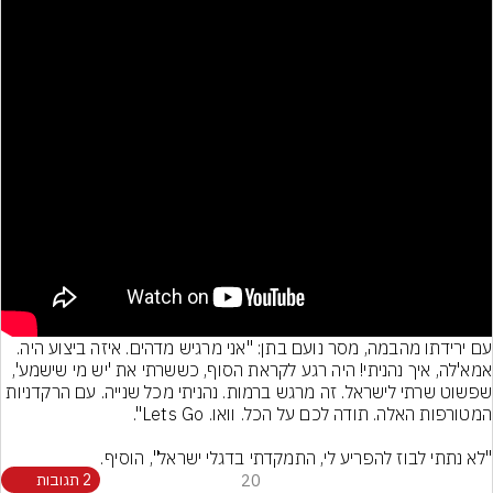
עם ירידתו מהבמה, מסר נועם בתן: "אני מרגיש מדהים. איזה ביצוע היה. 
אמא'לה, איך נהניתי! היה רגע לקראת הסוף, כששרתי את 'יש מי שישמע', 
שפשוט שרתי לישראל. זה מרגש ברמות. נהניתי מכל שנייה. עם הרקדניות 
"לא נתתי לבוז להפריע לי, התמקדתי בדגלי ישראל", הוסיף.
20
2 תגובות