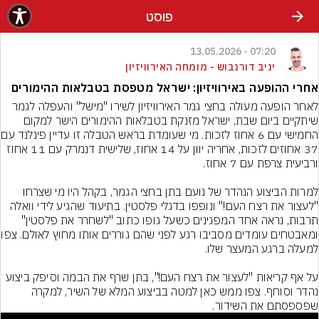
פוסט
07:20 - 13.05.2026
יניב דורנבוש - מומחה האירוויזיון
אחרי ההופעה באירוויזיון: ישראל מטפסת בטבלאות ההימורים
לאחר הופעה מעולה בחצי גמר האירוויזיון לשירו "מישל" והעפלה לגמר 
שיתקיים ביום שבת, ישראל מזנקת בטבלאות ההימורים הישר למקום 
החמישי עם 6 אחוז לזכות
37 אחוזים לזכות, אחריה יוון על 14 אחוז, שלישית דנמרק עם 11 אחוז 
למרות הביצוע הנהדר של נועם בתן בחצי הגמר, בקהל היו מי שצרחו 
"לעצור את רצח העם!" ונופפו בדגלי פלסטין. בתיעוד שהגיע לידי וואלה 
תרבות, נראה אחד המפגינים כשעל גופו כתוב "לשחרר את פלסטין" 
ומאבטחים עומדים מסביבו
על אף קריאות "לעצור את רצח העם!", בתן שרף את הבמה וסיפק ביצוע 
נהדר וסוחף. צפו ממש כאן למטה בביצוע המלא של השיר, למקרה 
שפספסתם את השידור.