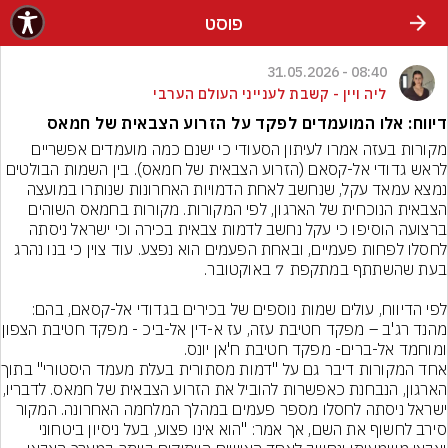
פוסט
08:40 - 31.05.2026
ליה ויין - קשבת לענייני העולם הערבי
דיווח: אלו המועמדים לפקד על הזרוע הצבאית של חמאס
מקורות בעזה אמרו לעיתון הסעודי כי ישנם כמה מועמדים אפשריים 
לראש גדודי אל-קסאם (הזרוע הצבאית של חמאס). בין השמות הבולטים 
נמצא עמאד עקל, שנחשב לאחת הדמויות האחרונות שנותרו במועצה 
הצבאית הנוכחית של הארגון, לפי המקורות. מקורות בחמאס השוהים 
ברצועה הוסיפו כי עקל נחשב לדמות צבאית בכירה וכי ישראל ניסתה 
לחסלו לפחות פעמיים, ובאחת הפעמים הוא נפצע. עוד צוין כי בנו נהרג 
לפי הדיווח, עולים שמות נוספים של בכירים בגדודי אל-קסאם, בהם: 
מהנד רג'ב – מפקד חטיבת ע
אחד המקורות דיב
הארגון, הנבחנת כאפשרות להוביל את הזרוע 
ישראל ניסתה לחסלו מספר פעמים במהלך המלחמה האחרונה. המקור 
סירב לחשוף את השם, אך אמר: "הוא אינו פצוע, בעל ניסיון ביטחוני 