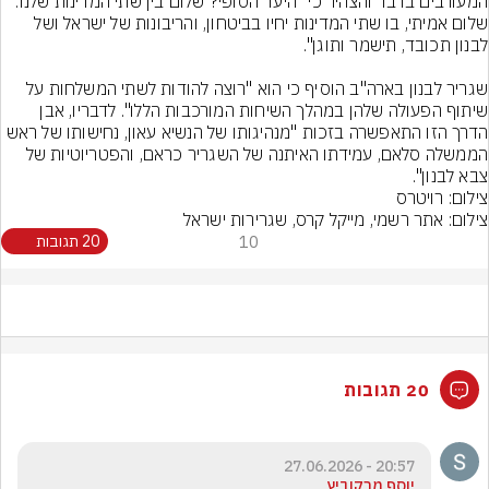
המעורבים בדבר והצהיר כי "היעד הסופי? שלום בין שתי המדינות שלנו. 
שלום אמיתי, בו שתי המדינות יחיו בביטחון, והריבונות של ישראל ושל 
שגריר לבנון בארה"ב הוסיף כי הוא "רוצה להודות לשתי המשלחות על 
שיתוף הפעולה שלהן במהלך השיחות המורכבות הללו". לדבריו, אבן 
הדרך הזו התאפשרה בזכות "מנהיגותו של הנשיא עאון, נחישותו של ראש 
הממשלה סלאם, עמידתו האיתנה של השגריר כראם, והפטריוטיות של 
צבא לבנון".
צילום: רויטרס
צילום: אתר רשמי, מייקל קרס, שגרירות ישראל
10
20 תגובות
20 תגובות
20:57 - 27.06.2026
יוסף מרקוביץ