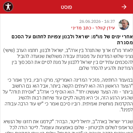
פוסט
16:37 - 26.06.2026
עידן קוולר - כתב מדיני
אחרי ימים של מו"מ: ישראל ולבנון צפויות לחתום על הסכם
מסגרת
לאחר מו"מ ארוך שהתנהל בין ארה"ב, ישראל ולבנון, חתמו הערב (שישי) 
נציגי שלוש המדינות על מסגרת עבודה משולשת שנועדה להוביל 
להסכמים עתידיים בין ישראל ללבנון על מנת לסיים את הסכסוך בין 
במעמד החתימה, מזכיר המדינה האמריקני, מרקו רוביו, בירך ואמר כי 
"הצעד הראשון הזה הוא לעיתים הקשה ביותר, אבל הוא גם החשוב 
ביותר - וזה הצעד שעשינו יחד". הוא הוסיף כי ארה"ב "אסירת תודה" על 
שהגיע הרגע הזה, וכי היא מקווה לקיים עוד שיחות רבות ולהשיג 
התקדמות מוחשית ואמיתית. רוביו סיכם ואמר כי "יש עוד הרבה עבודה 
שגריר ישראל בארה"ב, יחיאל לייטר, הבהיר: "קידמנו את חזונו של הנשיא 
טראמפ לשלום ולביטחון - שלום באמצעות עוצמה". לייטר הודה לכל 