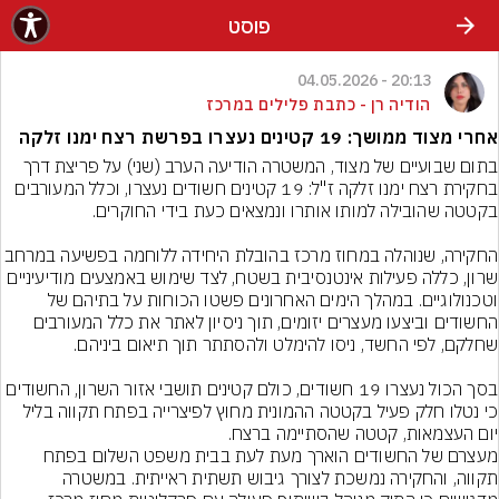
פוסט
20:13 - 04.05.2026
הודיה רן - כתבת פלילים במרכז
אחרי מצוד ממושך: 19 קטינים נעצרו בפרשת רצח ימנו זלקה
בתום שבועיים של מצוד, המשטרה הודיעה הערב (שני) על פריצת דרך 
בחקירת רצח ימנו זלקה ז"ל: 19 קטינים חשודים נעצרו, וכלל המעורבים 
החקירה, שנוהלה במחוז מרכז בהובלת היחידה ללוחמה בפשיעה במרחב 
שרון, כללה פעילות אינטנסיבית בשטח, לצד שימוש באמצעים מודיעיניים 
וטכנולוגיים. במהלך הימים האחרונים פשטו הכוחות על בתיהם של 
החשודים וביצעו מעצרים יזומים, תוך ניסיון לאתר את כלל המעורבים 
בסך הכול נעצרו 19 חשודים, כולם קטינים תושבי אזור השרון, החשודים 
כי נטלו חלק פעיל בקטטה ההמונית מחוץ לפיצרייה בפתח תקווה בליל 
מעצרם של החשודים הוארך מעת לעת בבית משפט השלום בפתח 
תקווה, והחקירה נמשכת לצורך גיבוש תשתית ראייתית. במשטרה 