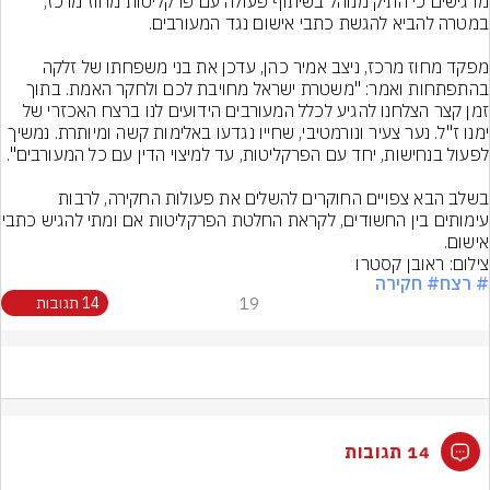
מדגישים כי התיק מנוהל בשיתוף פעולה עם פרקליטות מחוז מרכז, 
מפקד מחוז מרכז, ניצב אמיר כהן, עדכן את בני משפחתו של זלקה 
בהתפתחות ואמר: "משטרת ישראל מחויבת לכם ולחקר האמת. בתוך 
זמן קצר הצלחנו להגיע לכלל המעורבים הידועים לנו ברצח האכזרי של 
ימנו ז"ל. נער צעיר ונורמטיבי, שחייו נגדעו באלימות קשה ומיותרת. נמשיך 
בשלב הבא צפויים החוקרים להשלים את פעולות החקירה, לרבות 
עימותים בין החשודים, לקראת 
אישום.
צילום: ראובן קסטרו
# רצח
# חקירה
19
14 תגובות
14 תגובות