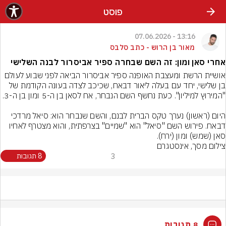
פוסט
13:16 - 07.06.2026
מאור בן הרוש - כתב סלבס
אחרי סאן ומון: זה השם שבחרה ספיר אביסרור לבנה השלישי
אושיית הרשת ומעצבת האופנה ספיר אביסרור הביאה לפני שבוע לעולם 
בן שלישי, יחד עם בעלה ליאור דבאח, שכיכב לצדה בעונה הקודמת של 
היום (ראשון) נערך טקס הברית לבנם, והשם שנבחר הוא: סיאל מרדכי 
דבאח. פירוש השם "סיאל" הוא "שמיים" בצרפתית, והוא מצטרף לאחיו 
סאן (שמש) ומון (ירח).
צילום מסך, אינסטגרם
3
8 תגובות
8 תגובות