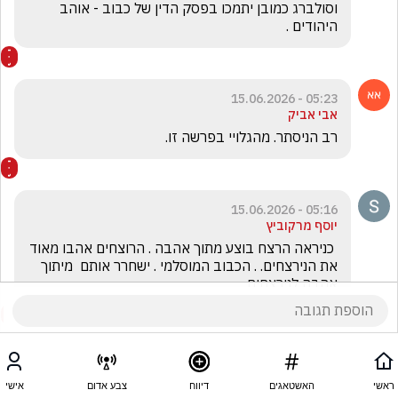
וסולברג כמובן יתמכו בפסק הדין של כבוב - אוהב 
היהודים .
05:23 - 15.06.2026
אבי אביק
רב הניסתר. מהגלויי בפרשה זו. 
05:16 - 15.06.2026
יוסף מרקוביץ
 כניראה הרצח בוצע מתוך אהבה . הרוצחים אהבו מאוד 
את הנירצחים. . הכבוב המוסלמי . ישחרר אותם  מיתוך 
אהבה לנירצחים . 
ראשי
האשטאגים
דיווח
צבע אדום
אישי