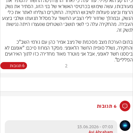
כי הרקע הוא פלילי. עוד עלה כי לאחר הרצח ניסה החשוד להסתיר את 
מעורבותו, עשה שימוש בכרטיסי האשראי של בני הזוג, הסתיר את נשק 
הרצח וביצע פעולות לשיבוש החקירה. החוקרים הצליחו לאתר את כלי 
הנשק, ובמהלך שחזור לילי הצביע החשוד על מסלול תנועתו ושלבי ביצוע 
העבירה. מהחקירה עלה כי לשני תושבי השטחים שנעצרו הייתה נגישות 
בתום הערכת מצב מסכמת של ניצב אמיר כהן עם גורמי השב"כ 
והחקירה, נשלל סופית החשד הלאומני. מפקד המחוז סיכם: "אומנם לא 
ביססנו חשד לאומני, אבל אני מוטרד מאוד מחדירה כזו לתוך האירועים 
הפליליים".
2
6 תגובות
6 תגובות
07:03 - 15.06.2026
Avi Abraham