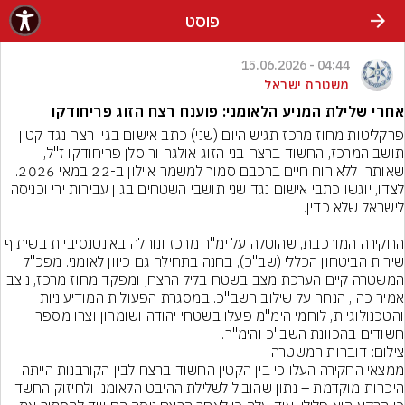
פוסט
04:44 - 15.06.2026
משטרת ישראל
אחרי שלילת המניע הלאומני: פוענח רצח הזוג פריחודקו
פרקליטות מחוז מרכז תגיש היום (שני) כתב אישום בגין רצח נגד קטין 
תושב המרכז, החשוד ברצח בני הזוג אולגה ורוסלן פריחודקו ז"ל, 
שאותרו ללא רוח חיים ברכבם סמוך למשמר איילון ב-22 במאי 2026. 
לצדו, יוגשו כתבי אישום נגד שני תושבי השטחים בגין עבירות ירי וכניסה 
החקירה המורכבת, שהוטלה על ימ"ר מרכז ונוהלה באינטנסיביות בשיתוף 
שירות הביטחון הכללי (שב"כ), בחנה בתחילה גם כיוון לאומני. מפכ"ל 
המשטרה קיים הערכת מצב בשטח בליל הרצח, ומפקד מחוז מרכז, ניצב 
אמיר כהן, הנחה על שילוב השב"כ. במסגרת הפעולות המודיעיניות 
והטכנולוגיות, לוחמי הימ"מ פעלו בשטחי יהודה ושומרון וצרו מספר 
חשודים בהכוונת השב"כ והימ"ר.
צילום: דוברות המשטרה
ממצאי החקירה העלו כי בין הקטין החשוד ברצח לבין הקורבנות הייתה 
היכרות מוקדמת – נתון שהוביל לשלילת ההיבט הלאומני ולחיזוק החשד 