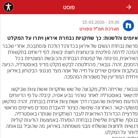
פוסט
19:30 - 15.03.2026
מערכת חמ"ל ספורט
איומים והלשנות: כך שחקניות נבחרת איראן ויתרו על המקלט
פרשת נבחרת הנשים של איראן בכדורגל הולכת ומסתבכת, אחרי שכבר 
הפכה לדרמה פוליטית וביטחונית חוצת יבשות. לפי דיווחים בתקשורת 
האיראנית, נסיגתה של קפטנית הנבחרת והכובשת המצטיינת בכל 
הזמנים, זהרה גנבארי, מהחלטתה לבקש מקלט מדיני באוסטרליה, הגיעה 
בעקבות איומים ישירים על חייה של אמה מצד מנגנוני הביטחון באיראן 
גנבארי, שהייתה חלק מקבוצה של שש שחקניות ואשת צוות שביקשו 
להישאר באוסטרליה לאחר טורניר גביע אסיה, קיבלה על פי הדיווחים 
הודעות מאיימות שהועברו דרך אשת צוות אחרת בנבחרת, זהרה סולטאן 
מושקה-קאר. האחרונה שימשה כצינור להעברת מסרים מאיימים מראשי 
פדרציית הכדורגל האיראנית לעבר השחקניות שנותרו באוסטרליה. 
בנוסף, שחקנית שלישית בנבחרת הופעלה באמצעות הודעות קוליות 
רגשיות ולוחצות שנשלחו מבני משפחתה באיראן, מה שהוביל גם אותה 
לוותר על המקלט.