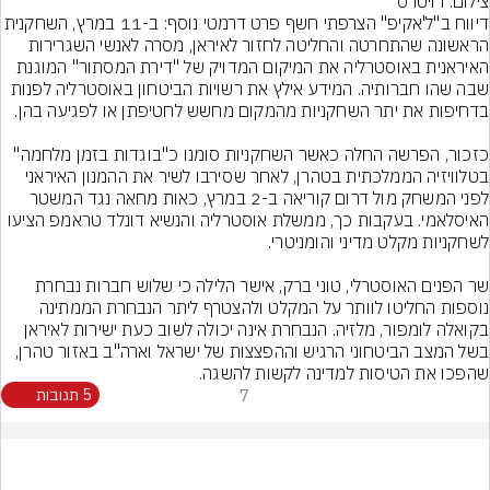
צילום: רויטרס
דיווח ב"ל'אקיפ" הצרפתי חשף פרט דרמטי נוסף: ב-11 במרץ, הש
הראשונה שהתחרטה והחליטה לחזור לאיראן, מסרה לאנשי השגרירות 
האיראנית באוסטרליה את המיקום המדויק של "דירת המסתור" המוגנת 
שבה שהו חברותיה. המידע אילץ את רשויות הביטחון באוסטרליה לפנות 
כזכור, הפרשה החלה כאשר השחקניות סומנו כ"בוגדות בזמן מלחמה" 
בטלוויזיה הממלכתית בטהרן, לאחר שסירבו לשיר את ההמנון האיראני 
לפני המשחק מול דרום קוריאה ב-2 במרץ, כאות מחאה נגד המשטר 
האיסלאמי. בעקבות כך, ממשלת אוסטרליה והנשיא דונלד טראמפ הציעו 
שר הפנים האוסטרלי, טוני ברק, אישר הלילה כי שלוש חברות נבחרת 
נוספות החליטו לוותר על המקלט ולהצטרף ליתר הנבחרת הממתינה 
בקואלה לומפור, מלזיה. הנבחרת אינה יכולה לשוב כעת ישירות לאיראן 
בשל המצב הביטחוני הרגיש וההפצצות של ישראל וארה"ב באזור טהרן, 
שהפכו את הטיסות למדינה לקשות להשגה.
7
5 תגובות