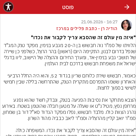
פוסט
16:27 - 21.06.2026
הודיה רן - כתבת פלילים במרכז
"איזה מין עולם זה שהסבא צריך לקבור את נכדו"
הלוויתו של סמ"ר נוה חבשוש בן ה-20 מגבע בנימין, מפקד טנק המג"ד 
שנפל בדרום לבנון, התקיימה היום (ראשון) בהר הרצל, כשלפני כן שיירה 
של תושבי גבע בנימין-אד, ומערך החירום וההצלה של היישוב, ליוו בדגלי 
כאמור, חבשוש שירת כלוחם שריון בגדוד 52, והוא היה החלל הרביעי 
והאחרון ששמו התפרסם מתקרית הטנק, שהתרחשה בלילה שבין חמישי 
הצבא מתחקר את נסיבות הפגיעה בטנק, ונבדק חשד שהוא נפגע 
מרחפן נפץ, מטיל נ"ט או שעלה על מטען חבלה שהוטמן בשטח. באירוע 
נהרג הצוות כולו. מלבד חבשוש, נפלו מפקד הגדוד סא"ל דור בן שמחון, 
"איזה מין עולם זה שהסבא צריך לקבור את נכדו. המשפחה כולה 