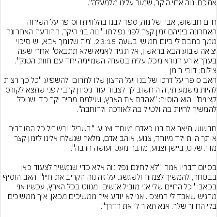
חיים חבשוש, אביו של נוה, ספד לבנו בהלווייתו וסיפר על השיחה 
האחרונה ביניהם זמן קצר לפני נפילתו. "נוה בני היקר, ההודעה האחרונה 
ממך כתבת לי ביום חמישי בשעה 23:15. 'מה שלומך אבא, יש סיכוי 
יציאה שבוע הבא בראשון, אל תגיד לאמא שלא תתבאס'. אחרי שעה 
בערך אירע הנורא מכל. עלית בסערה השמיימה יחד עם חוות הטנק".
צילום: דובי רומן
האב סיפר על דרכו של בנו ועל הרצון שלו לתרום ולהשפיע "כל כך רצית 
להיות משמעותי, היה חשוב לך לצבור עוד ניסיון קרבי לפני שתצא לקורס 
קצינים". הוא הוסיף: "אהבת את הארץ, ושילמת מחיר יקר כדי שנוכל 
חבשוש תיאר את בנו כאדם מיוחד וצנוע: "בשבילי ובשביל כל הסובבים 
אותך היית ילד מיוחד, צנוע, אוהב אדם, מלאך שנשלח אלינו לזמן קצר 
בסיום דבריו אמר: "לא לחינם נפל נוה אלא כדי שנמשיך לצעוד כאן 
בבטחה, להמשיך לצמוח ולשגשג. על זה נוה הקריב את חייו". האב הוסיף 
בכאב: "כל החיים שלי אני מוביל אנשים ומנווט בכל הארץ, עכשיו אני 
מרגיש שאבד לי המצפן. אני לא יודע איך ממשיכים מכאן, איך ממשיכים 