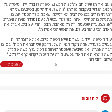
נועם, אחותו של לוחם צה"ל נוה חבשוש, ספדה לו בהלווייתו וסיפרה על 
הכאב הגדול בעקבות נפילתו. "נוה שלי, אחי הקטן. בסיוטים שלי לא 
דמיינתי חיילים בכניסה לבית, לא דמיינתי שאכתוב לך הספד. יומיים 
מהגיהינום הסתיימו ואתה יכול לנוח עכשיו". נועם נפרדה מאחיה ואמרה: 
"אני מצטערת שכעסתי, זה רק מאהבה. תבכו ותהיו עצובים. איבדנו את 
עוד הוסיפה: "ילד בן עשרים שלא הספיק כלום. אני לא רוצה לחיות 
בעולם בלעדיך. אתה מקור הגאווה שלי, הדבק שמחבר את הבית". בסיום 
דבריה אמרה: "אני נשבעת שאספר לאחותנו הכול עליך כשהיא תגדל. 
קשה לי לראות את האור עכשיו. תודה על הזכות לקרוא לך אחי הקטן".
צילום: דובי רומן
5
7 תגובות
7 תגובות