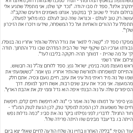
משתתפת במאמץ המלחמתי - תמיד סמכנו שהמוות רחוק מאיתנו ולא 
יתקרב אלינו", ספד לו סבו יהודה. "נכד יקר שלנו, אני מתפלל שתגיע אלי 
בחלום ותגיד לי שטוב לך במקומך. אנחנו מאמינים ויודעים שהקב"ה 
עושה רק טוב לעולם - וכנראה שזה טוב לעולם. כמו מלאך למעלה, 
תתפלל על ההורים והאחיות ועל כל המשפחה, שידעו ויזכרו את הזיכרון 
מפקדו ספד לו: "קשה לי לתאר את גודל החלל שהותיר אחריו נוה בנופלו. 
גבורתו וערכיו הם שיקוף ישיר של הבית המדהים שבו גדל והתחנך. תודה 
לך על מה שהיית - דמותך תהיה חקוקה בליבנו לעד".
צילום: אתר רשמי
ראש מועצת מטה בנימין, ישראל גנץ, ספד ללוחם צה"ל נוה חבשוש, 
והתייחס למשפחתו ולמורשת שהותיר אחריו. גנץ אמר: "כששמעתי את 
שמו של נוה מיד ראיתי מול עיני את עינב, חיים, נועם ונסיה. אתם חלק 
מהמועצה. אני מכיר את עינב שנים רבות, אשת חינוך למופת. דרך 
גנץ סיפר על דמותו של נוה ואמר כי "נוה לא חיפשת חיים קלים, חיפשת 
חיים של משמעות. לכן הפכת למפקד טנק, לכן הגעת לטנק המג"ד - 
חוד החנית". לדבריו, לפני נפילתו ביקר נוה את סביו: "כמה גדלות נפש 
עוד הוסיף: "בלילה האחרון בחייו נוה שלח הודעה לחיים שאולי יצא ביום 