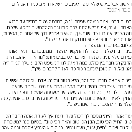
ראשון, אבל ביקש שלא יספר לעינב כדי שלא תדאג. כמה דאג להם 
בסיום דבריו אמר גנץ למשפחה: "נוה, בחרת לעמוד בחזית עד הרגע 
האחרון. עינב, אני מבקש לתת לכם כוח וגבורה להמשיך במסע שלכם. 
נוה הקריב את חייו כדי שנמשיך, והשאיר אחריו דרך של אחריות, מסירות, 
אהבת האדם והארץ - ואנחנו נקיים את מורשתו".
צילום: באדיבות המשפחה
ביני, חברו של נוה, ספד לו והתקשה להיפרד ממנו. בדבריו תיאר אותו 
כאדם מלא נתינה, שמחה ואהבה לסובבים אותו: "נוה אחי האהוב. היית 
הדבק המחבר בין כולנו. כמה דאגת לנו. המשפט הקבוע שלך תמיד היה 
ביני תיאר את חברו "לב זהב, מלא בטוב ונתינה. אדם שכולו לב. אישיות 
מיוחדת ועוצמתית. תמיד נבעה ממך שמחה אמיתית, שמחה שבאה 
מהלב". לדבריו, "כל דבר שנוה עשה היה משמחה אמיתית ומכל הלב. 
החיוך לא ירד מהפנים וגם העיניים תמיד מחייכ
עוד אמר: "הייתי מספר לך הכול ומיד ידעת איך לעודד. אתה החבר הכי 
טוב, החייל הכי טוב, הבן הכי טוב והאח הכי טוב". בסיום פנה למשפחתו 
של נוה ואמר: "חיים, עינב, נועם ונסיה, כמה הוא העריץ אתכם וכמה אהב 