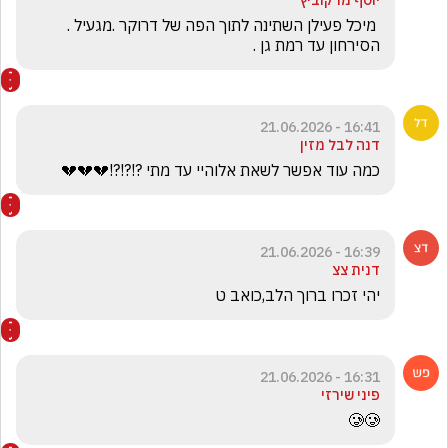
יוסף מרקוביץ
 מיכל פעילן השתינה לתוך הפה של דרוקר .מגעיל . 
הסירחון עד רמת גן .
16:41 - 21.06.2026
דנה לבל מזין
כמה עוד אפשר לשאת אלוהיי עד מתי ?!?!?!💔💔💔
16:39 - 21.06.2026
דנית צצ
יהי זכרו ברוך הלב,כואב ט
16:31 - 21.06.2026
פיני שירזי
🥲🥲