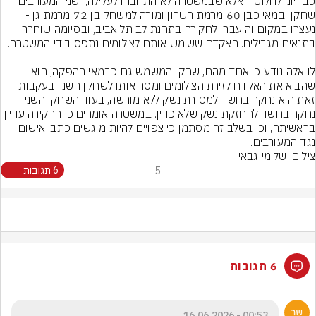
כבדיוני לחלוטין. אלא שבמשטרה לא התחברו לעלילה, ושני המעורבים - 
שחקן ובמאי כבן 60 מרמת השרון ומורה למשחק בן 72 מרמת גן - 
נעצרו במקום והועברו לחקירה בתחנת לב תל אביב, ובסיומה שוחררו 
לוואלה נודע כי אחד מהם, שחקן המשמש גם כבמאי ההפקה, הוא 
שהביא את האקדח לזירת הצילומים ומסר אותו לשחקן השני. בעקבות 
זאת הוא נחקר בחשד למסירת נשק ללא מורשה, בעוד השחקן השני 
נחקר בחשד להחזקת נשק שלא כדין. במשטרה אומרים כי החקירה עדיין 
בראשיתה, וכי בשלב זה מסתמן כי צפויים להיות מוגשים כתבי אישום 
נגד המעורבים.
צילום: שלומי גבאי
5
6 תגובות
6 תגובות
00:53 - 16.06.2026