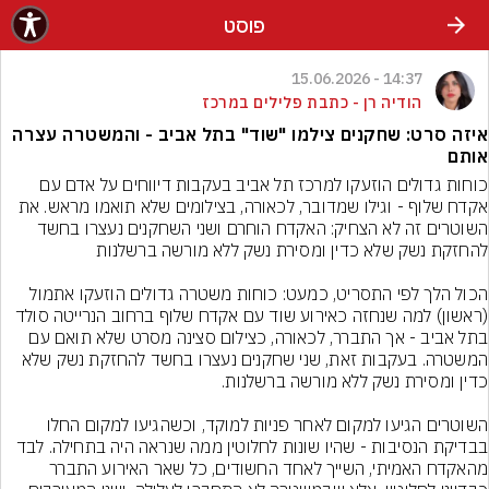
פוסט
14:37 - 15.06.2026
הודיה רן - כתבת פלילים במרכז
איזה סרט: שחקנים צילמו "שוד" בתל אביב - והמשטרה עצרה
אותם
כוחות גדולים הוזעקו למרכז תל אביב בעקבות דיווחים על אדם עם 
אקדח שלוף - וגילו שמדובר, לכאורה, בצילומים שלא תואמו מראש. את 
השוטרים זה לא הצחיק: האקדח הוחרם ושני השחקנים נעצרו בחשד 
הכול הלך לפי התסריט, כמעט: כוחות משטרה גדולים הוזעקו אתמול 
(ראשון) למה שנחזה כאירוע שוד עם אקדח שלוף ברחוב הנרייטה סולד 
בתל אביב - אך התברר, לכאורה, כצילום סצינה מסרט שלא תואם עם 
המשטרה. בעקבות זאת, שני שחקנים נעצרו בחשד להחזקת נשק שלא 
השוטרים הגיעו למקום לאחר פניות למוקד, וכשהגיעו למקום החלו 
בבדיקת הנסיבות - שהיו שונות לחלוטין ממה שנראה היה בתחילה. לבד 
מהאקדח האמיתי, השייך לאחד החשודים, כל שאר האירוע התברר 