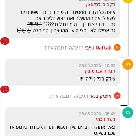
רק ביבי לכלא jo
איפה כל הביבי00טים    ה פ ח ד נ י ם    שפוחדים 
זה אפילו  לא   כ פ ס ע   מהניצחון  המוחלט 🤣🤣🤣
1
Naftali טייבי
הגיב/ה תגובה אחת
10:02 - 28.05.2026
דבורה אברמוביץ
צודק בכל מילה !!!!!
1
איציק בנאי
הגיב/ה תגובה אחת
08:42 - 28.05.2026
משה זוכמי
כאלו אתה והחברים שלך תעשו יותר ותלכו נגד טרמפ אז 
שבו בשקט 