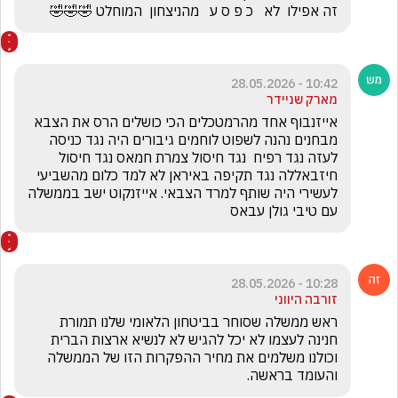
זה אפילו  לא   כ פ ס ע   מהניצחון  המוחלט 🤣🤣🤣
10:42 - 28.05.2026
מארק שניידר
אייזנבוף אחד מהרמטכלים הכי כושלים הרס את הצבא 
מבחנים נהנה לשפוט לוחמים גיבורים היה נגד כניסה 
לעזה נגד רפיח  נגד חיסול צמרת חמאס נגד חיסול 
חיזבאללה נגד תקיפה באיראן לא למד כלום מהשביעי 
לעשירי היה שותף למרד הצבאי. אייזנקוט ישב בממשלה 
עם טיבי גולן עבאס
10:28 - 28.05.2026
זורבה היווני
ראש ממשלה שסוחר בביטחון הלאומי שלנו תמורת 
חנינה לעצמו לא יכל להגיש לא לנשיא ארצות הברית  
וכולנו משלמים את מחיר ההפקרות הזו של הממשלה 
והעומד בראשה.