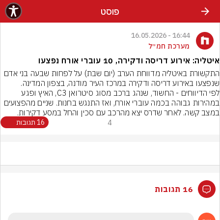
פוסט
16:44 - 16.05.2026
מערכת חמ״ל
איטליה: אירוע דריסה ודקירה, 10 עוברי אורח נפצעו
התקשורת באיטליה מדווחת הערב (יום שבת) על לפחות שבעה בני אדם 
שנפצעו באירוע דריסה ודקירה במרכז העיר מודנה, בצפון המדינה.
לפי הדיווחים - החשוד, שנהג ברכב מסוג סיטרואן C3, האיץ ופגע 
במהירות גבוהה בכמה עוברי אורח, ואז התנגש בחנות. שניים מהפצועים 
במצב קשה. לאחר שדרס יצא מהרכב עם סכין והחל במסע דקירות.
4
16 תגובות
16 תגובות