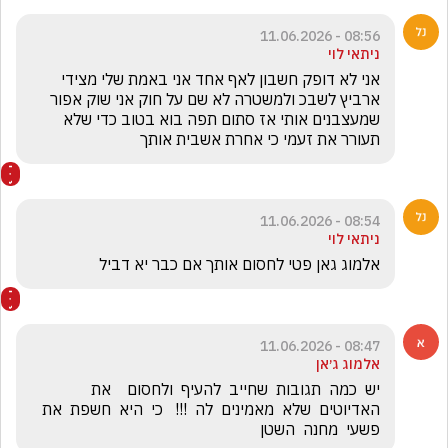
08:56 - 11.06.2026
ניתאי לוי
אני לא דופק חשבון לאף אחד אני באמת שלי מצידי 
ארביץ לשבכ ולמשטרה לא שם על חוק אני שוק אפור 
שמעצבנים אותי אז סתום תפה בוא בטוב כדי שלא 
תעורר את זעמי כי אחרת אשבית אותך
08:54 - 11.06.2026
ניתאי לוי
אלמוג גאן פטי לחסום אותך אם כבר יא דביל 
08:47 - 11.06.2026
אלמוג ג׳אן
יש  כמה  תגובות  שחייב  להעיף  ולחסום    את  
האדיוטים  שלא  מאמינים  לה  !!!   כי  היא  חשפת  את  
פשעי  מחנה  השטן 