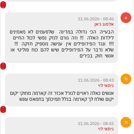
08:46 - 11.06.2026
אלמוג ג׳אן
הבעייה   הכי  גדולה  במדינה    שלפעמים  לא  מאמינים  
לילדות  האלה   !!!  וזה  גורם  לנזק  נפשי  לכול  החיים   
!!!!   ונגד  הפידופילים  אין   ענישה  מספיק  חזקה   !!!  
שלא  נדבר  על  הפידופילים  שיש  להם  כוח  פוליטי  או  
אנשי  חוק  בכירים 
08:43 - 11.06.2026
ניתאי לוי
אנשים כאלה ראויים לגורל אכזר זה קארמה מחוקי יקום 
יקום שולח לך קארמה בגלל תמיכתך בחמאס עונש
08:42 - 11.06.2026
ניתאי לוי