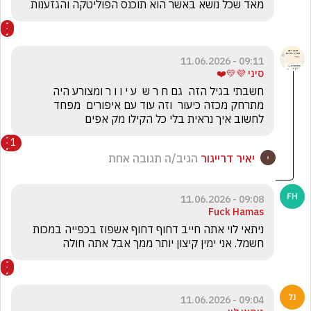
מאד שכל נושא באשר הוא תוכנס הפוליטקה והגזענות 
09:11 - 11.06.2026
סיני 💜💛❤️
חשבתי בגיל הזה  גם ח ר ש  ע י ו ו ר ומצורע היה 
מתרחק מכזה כיעור  וזה עוד עם איפורים  מפחד 
לחשוב איך נראית בלי כל הקילו מק אפים
1
יאיר דרייגור
הגיב/ה תגובה אחת
09:08 - 11.06.2026
Fuck Hamas
ניתאי לוי אתה חייב דחוף דחוף אשפוז בכפייה במכות 
חשמל. אני ימין קיצון יותר ממך אבל אתה חולה 
09:04 - 11.06.2026