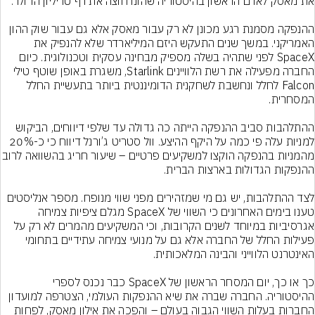
ההנפקה מסמנת רגע מכונן לא רק עבור מאסק אלא גם עבור שוק ההון 
האמריקני. במשך שנים התעקש היזם המיליארדר שלא להנפיק את 
SpaceX לפני שתהיה בשלה מספיק מבחינה עסקית וטכנולוגית. כיום 
החברה מפעילה את רשת הלוויינים Starlink, משגרת באופן שוטף טילי 
Falcon לחלל ונחשבת לשחקנית הדומיננטית ביותר בתעשיית החלל 
ההתלהבות סביב ההנפקה הייתה כה גדולה עד שלפי דיווחים, הביקוש 
למניות עלה פי כמה על היקף ההיצע. וול סטריט ג’ורנל דיווח כי כ-20% 
מהמניות בהנפקה הוקצו למשקיעים פרטיים – 
לצד ההתלהבות, יש גם מי שמזהירים מפני שווי מנופח. מספר אנליסטים 
טענו בימים האחרונים כי השווי של SpaceX מגלם ציפיות צמיחה 
אגרסיביות במיוחד לשנים הקרובות, וכי המשקיעים מהמרים לא רק על 
פעילות החלל של החברה אלא גם על מנועי צמיחה עתידיים בתחומי 
כך או כך, יום המסחר הראשון של SpaceX כבר נכנס לספרי 
ההיסטוריה. החברה שברה את שיא ההנפקות העולמי, הצטרפה למועדון 
החברות בעלות השווי הגבוה בעולם – והפכה את אילון מאסק, לפחות 