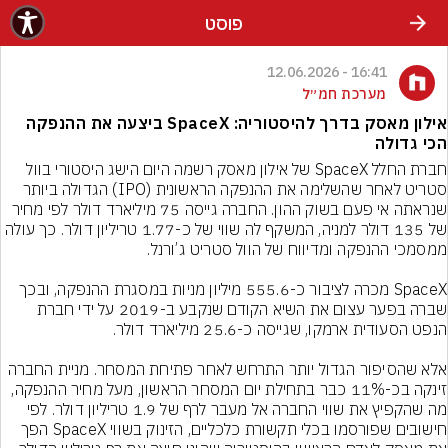
פוסט
16:41 - 12.06.2026
מערכת חמ״ל
אילון מאסק בדרך להיסטוריה: SpaceX ביצעה את ההנפקה
הכי גדולה
חברת החלל SpaceX של אילון מאסק רשמה היום הישג היסטורי בוול 
סטריט לאחר שהשלימה את ההנפקה הראשונית (IPO) הגדולה ביותר 
שנראתה אי פעם בשוק ההון. החברה גייסה 75 מיליארד דולר לפי מחיר 
של 135 דולר למניה, המשקף לה שווי של כ-1.77 טריליון דולר. כך עולה 
SpaceX מכרה לציבור כ-555.6 מיליון מניות במסגרת ההנפקה, ובכך 
שברה בפער עצום את השיא הקודם שנקבע ב-2019 על ידי חברת 
אלא שהסיפור הגדול יותר התרחש לאחר פתיחת המסחר. מניית החברה 
זינקה בכ-11% כבר בתחילת יום המסחר הראשון, מעל מחיר ההנפקה, 
מה שהקפיץ את שווי החברה אל מעבר לרף של 1.9 טריליון דולר. לפי 
חישובים שפורסמו בכלי תקשורת כלכליים, הזינוק בשווי SpaceX הפך 