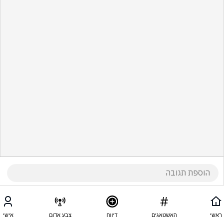
ראשי
האשטאגים
דיווח
צבע אדום
אישי