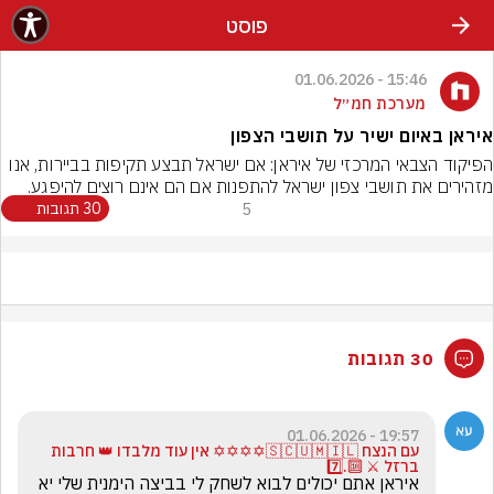
פוסט
15:46 - 01.06.2026
מערכת חמ״ל
איראן באיום ישיר על תושבי הצפון
הפיקוד הצבאי המרכזי של איראן: אם ישראל תבצע תקיפות בביירות, אנו 
מזהירים את תושבי צפון ישראל להתפנות אם הם אינם רוצים להיפגע.
5
30 תגובות
30 תגובות
19:57 - 01.06.2026
עם הנצח 🇸🇨🇺🇲🇮🇱✡️✡️✡️✡️ אין עוד מלבדו 👑 חרבות
ברזל ⚔️ 🔟.7️⃣
איראן אתם יכולים לבוא לשחק לי בביצה הימנית שלי יא 