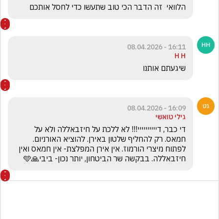
הלוואי  זה הדבר הכי טוב שתעשו כדי לחסל אותכם 
16:11 - 08.04.2026
H H
שיגעתם אותנו 
16:09 - 08.04.2026
גילי טואשי
די כבר, דיייייייייי!!! לא ללכת על חיזבאללה ולא על 
חמאס. רק להחליף שלטון באירן. להוציא האורניום. 
לפתוח מיצרי הורמוז. אין אירן המפלצת- אין חמאס ואין 
חיזבאללה. בבקשה שר הביטחון, יותר נכון- ביבי🙏🩵