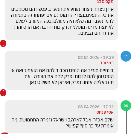
מקס סבג
אירן ניצחה ניצחון מוחץ את המערב עכשיו הם מכתיבים 
את כל התנאים..מצרי הורמוס גם אם יפתחו זה בתמורה 
לדמי מעבר מה שלא היה מעולם..ככה המערב לעולם 
לא ינצח מדינה מוסלמית רק כוח והרבה אם הרס והרג 
את זה הם מבינים...
19:39 - 08.04.2026
רמי ורד
בינתיים תוריד את הנפט תכבוד להם את הואמוז ואת אי 
הנפט ותן להם לנבוח ופרק להם את הצורה , את 
חיזבאללה אנחנו נפרק ואיראן לא תשלוט כאן . 
17:12 - 08.04.2026
אסי פנחס
עולם אכזר. אבל לארהב וישראל נגמרה התחמושת. מה 
אומרת על כך סין? קפיש? 