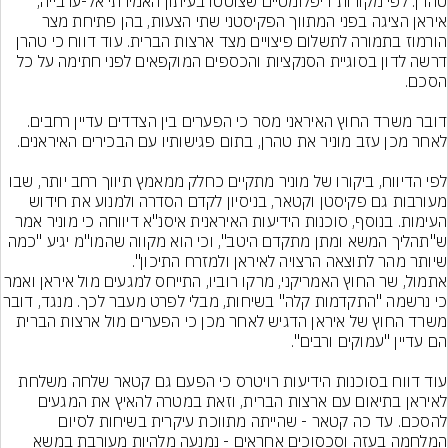
טהרן. לפי מקורות דיפלומטיים שצוטטו בעיתון האמירתי אל-ערבייה, 
איראן הציגה בפני המתווך הפקיסטני שתי הצעות, בהן פתיחת מצר 
הורמוז בתמורה לתשלום פיצויים מצד ארצות הברית. עוד דווח כי טהרן 
דרשה לדון בסוגיית הסנקציות והכספים המוקפאים לפני חתימה על כל 
דובר משרד החוץ האיראני מסר כי הפערים בין הצדדים עדיין רחבים. 
לפי הדיווח, ביקורו של מוניר מתקיים כחלק ממאמץ תיווך רחב יותר, שבו 
מעורבות גם פקיסטן וקטאר, בניסיון לקדם הסדרה ולמנוע את חידוש 
העימות. בנוסף, סוכנות הידיעות האיראנית איסנ"א דיווחה כי מוניר אמר 
ש"תהליך המשא ומתן מתקדם היטב", וכי הוא מקווה שהמו"מ יגיע "כמה 
שיותר מהר לתוצאה הרצויה לאיראן ולמזרח התיכון".
אתמול, שר החוץ האמריקני, מרקו רוביו, התייחס למגעים מול איראן וא
כי נרשמה "התקדמות קלה" בשיחות, מבלי לפרט מ
משרד החוץ של איראן הדגיש לאחר מכן כי הפערים מול ארצות הברית 
עוד דווח בסוכנות הידיעות רויטרס כי הפעם גם קטאר שלחה משלחת 
לאיראן בתיאום עם ארצות הברית, וזאת במטרה להאיץ את המגעים 
להסכם. עד כה קטאר - שהייתה מתווכת עיקרית בשיחות לסיום 
המלחמה בעזה וסכסוכים אחראים - נמנעה מלהיות מעורבת במשא 