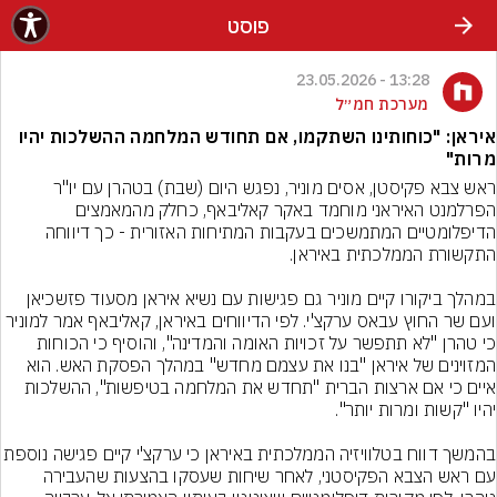
פוסט
13:28 - 23.05.2026
מערכת חמ״ל
איראן: "כוחותינו השתקמו, אם תחודש המלחמה ההשלכות יהיו
מרות"
ראש צבא פקיסטן, אסים מוניר, נפגש היום (שבת) בטהרן עם יו"ר 
הפרלמנט האיראני מוחמד באקר קאליבאף, כחלק מהמאמצים 
הדיפלומטיים המתמשכים בעקבות המתיחות האזורית - כך דיווחה 
במהלך ביקורו קיים מוניר גם פגישות עם נשיא איראן מסעוד פזשכיאן 
ועם שר החוץ עבאס ערקצ'י. לפי הדיווחים באיראן, קאליבאף אמר למוניר 
כי טהרן "לא תתפשר על זכויות האומה והמדינה", והוסיף כי הכוחות 
המזוינים של איראן "בנו את עצמם מחדש" במהלך הפסקת האש. הוא 
איים כי אם ארצות הברית "תחדש את המלחמה בטיפשות", ההשלכות 
בהמשך דווח בטלוויזיה הממלכתית באיראן כי ערקצ'י קיים 
עם ראש הצבא הפקיסטני, לאחר שיחות שעסקו בהצעות שהעבירה 