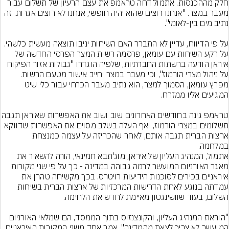
חלק מההכנסות. אתמול דחה טראמפ את עצם הרעיון של תשלום עבור 
מעבר במצר. "אנחנו רוצים שהוא יהיה חופשי, אנחנו לא רוצים אגרות. זה 
על פי הדיווח, עדיין לא התברר האם השיחות יניבו תוצאה מעשית כלשהי. 
על רקע השיחות עם עומאן, פרסמה רשות המצר הפרסי החדשה של 
איראן הודעה ברשתות החברתיות, שלפיה הוגדרו "גבולות אזור הפיקוח 
על ניהול מצרי הורמוז", וכי מעבר במצר יחייב אישור מטעם הרשות. 
מפרץ עומאן, הסמוך למצר, הוא נתיב מעבר הכרחי עבור כלי שיט 
טראמפ גינה בחודשים האחרונים שוב ושוב את האפשרו
תשלומים במצרי הורמוז, ואף העלה בשלב מסוים את האפשרות שדווקא 
ארצות הברית תגבה אותם, לאחר שהכריזה על עצמה כמנצחת 
במלחמה.
אתמול, המנהיג העליון של איראן, מוג'תבא חמינאי, הורה להשאיר את 
מאגר האורניום המועשר לרמה גבוהה במדינה - כך על פי שני מקורות 
איראניים בכירים לסוכנות הידיעות רויטרס. בכך מקשיחה טהרן את 
עמדתה בנוגע לאחת הדרישות המרכזיות של ארצות הברית בשיחות 
"הוראת המנהיג העליון, והקונצנזוס בתוך הממסד, הם שמלאי האורניום 
המועשר לא צריך לצאת מהמדינה", אמר אחד משני המקורות האיראניים, 