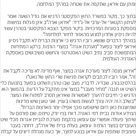
בתוך כך, מקור במשרד החוץ הפקיסטני הדגיש את גודל השעה ואמר 
לעיתון הקטארי אל-ערבי אל-ג'דיד: "איראן וארה"ב אינן מגלות גמישות 
מספקת בסוגיות המרכזיות. ביקור מפקד הצבא הפקיסטני בטהרן עשוי 
להיות ניסיון אחרון למנוע מהאזור לחזור למלחמה".
במהלך הדברים שנשא, רוביו הדגיש כי ארצות הברית לא תקבל ניסיון 
איראני ליצור בפועל "מערכת אגרה" במצרי הורמוז, ברקע המתיחות 
המתמשכת סביב נתיב השיט האסטרטגי והחשש משיבושים באספקת 
"איראן מנסה ליצור מערכת אגרה במצר, ואף מדינה לא צריכה לקבל את 
זה", אמר רוביו לכתבים לקראת פגישת שרי החוץ של נאט"ו 
בהלסינגבורג, שבדיה. לדבריו, מצב שבו ט
השיט או תגבה "מחיר מעבר" במצר אינו מתקבל על הדעת. בהמשך הוא 
הדגיש כי חייבים להיערך לאפשרות שאיראן תסרב לפתוח את המצר: 
"בשלב הזה יהיה צורך לעשות משהו בעניין. ואני טוען שיש מדינות 
שמיוצגות כאן היום שיושפעו מכך אפילו יותר מארצות הברית".
המידע אודות גביית דמי האגרה דווח בניו יורק טיימס, שם פורסם על 
שיתוך פעולה אפשרי עם עומאן בה
העוברים במצר הורמוז. עומאן, בעלת ברית של ארה"ב, דחתה בעבר 
פומבית שותפות עם איראן בנוגע למצר, אך כ