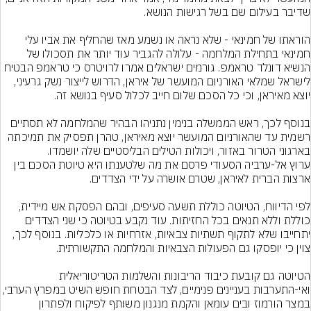
הוראתו של חמינאי - שלא נראה או נשמע מאז שהחליף את אביו עלי 
חמינאי בתחילת המלחמה - עלולה להגביר עוד יותר את תסכולו של 
הנשיא דונלד טראמפ. גורמים ישראלים אמרו לרויטרס כי טראמפ הבטיח 
לישראל שמלאי האורניום המועשר של איראן, הדרוש לייצור נשק גרעיני, 
בנוסף לכך, ראש הממשלה בנימין נתניהו הבהיר שהמלחמה לא תסתיים 
רשמית עד שהאורניום המועשר יוצא מאיראן, טהרן תפסיק את תמיכתה 
בארגוני הטרור באזור, ויכולות הטילים הבליסטיים שלה יושמדו.
ערוץ אל-ערביה הסעודי פרסם את מה שלטענתו היא טיוטת הסכם בין 
לפי הדיווח, הטיוטה כוללת תשעה סעיפים, ובהם הפסקת אש מיידית, 
כוללת וללא תנאים בכל החזיתות. עוד נקבע בטיוטה כי שני הצדדים 
יתחייבו שלא לתקוף תשתיות צבאיות, אזרחיות או כלכליות. בנוסף לכך, 
הטיוטה גם קובעת כיבוד הריבונות והשלמות הטריטוריאלית 
ואי-התערבות בעניינים פנימיים, לצד הבטחת חופש השיט במפר
במצר הורמוז ובים עומאן והקמת מנגנון משותף לפיקוח ולפתרון 