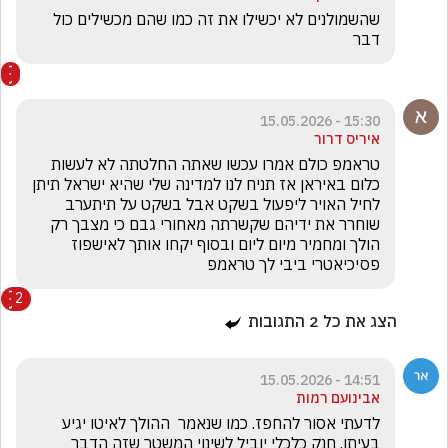
שהשמולנים לא יכשילו את זה כמו שהם מכשילים כול 
דבר 
15:30 - 15.05.2026
איריס דרור
טראמפ כולם אמרו עכשו שאתה החלטתה לא לעשות 
כלום באיראן אז תניח לנו למדינה שלי שהיא ישראל תיתן 
לחיל האויר ליפעול בשקט אבל בשקט על תיתערב 
שוחרר את ידיהם שקשרתה מאחורי גבם כי מצבך רק 
הולך ומחמיר מיום ליום ובסוף יקחו אותך לאישפוז 
פסיכיאטרי ביבי לך טראמפ 
2
הצג את כל
2
התגובות
14:51 - 15.05.2026
אבינועם רמות
לדעתי אסור להחפז. כמו שנאמר  ההולך לאיטו יגיע 
בעיתו. חנק כלכלי יוביל לשינוי המשטר שזה הדבר 