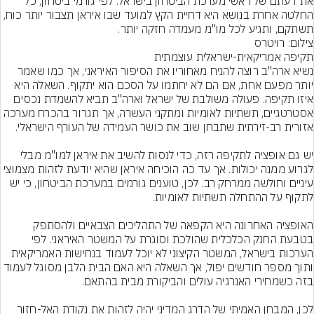
את דעתם של ראשי מערכת הביטחון בישראל. לפי גורמי ביטחון, כל 
החלטה אחרת בנושא היא דחיית הקץ למועד שבו איראן תצבור יותר כוח, 
תשתקם, ותגיע לכל מו"מ מעמדה חזקה יותר.
צילום: רויטרס
נשיא ארה"ב רוצה להניח מאחוריו את הסיפור האיראני, אך כמו שאמר 
יותר מפעם אחת, אם הם לא יחתמו על הסכם הוא יתקוף. השאלה היא 
איזו תקיפה. פעולה משולבת של ישראל וארה"ב תביא להשמדת נכסים 
אסטרטגיים, תשתיות לאומיות ומתקני העשרה, אך תגרור בהכרח מערכה 
יש גם אופציה לתקיפה רזה, כדי לנסות להשיב את איראן למו"מ מבלי 
לגרוע ממנה יכולות. אך עד כה הוכיחה איראן שהיא יודעת לזהות מצמוצי 
עיניים וחולשה ממרחק רב. לכן, טוענים גורמים במערכת הביטחון, כי יש 
האופציה האחרונה היא הקפאה של התהליכים הצבאיים ולהסתפק 
בטבעת החנק הכלכלית שהולכת וסוגרת על המשטר האיראני. לפי 
הערכות בישראל, המשטר הקיצוני לא יוכל לעמוד בנחישות האמריקאית 
ותוך מספר חודשים יפול, אך השאלה היא האם הבית הלבן מסוגל לעמוד 
לכן, המבחן האמיתי של הדרג המדיני יהיה לזהות את נקודת האל-חזור 