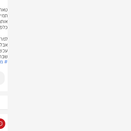
שבה 
# מונ