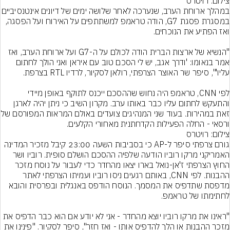
צילום: רויטרס
במהלך ארוחת הערב, שנערכה לאחר שלושה ימי
במסגרת פסגת G7, הודה טראמפ למשתתפים על האירוח ועל הפסגה, 
"הנשיא של ארצות הברית הודה לכולם על ה-G7 ועל ארוחת הערב, ואז 
אמר בנאומו: 'ודרך אגב, יש לי הסכם טוב עם איראן ואני הולך לחתום 
לפי CNN, טראמפ היה נחוש שההסכם ייכנס לתוקף באופן מיידי 
והתעקש לחתום עליו כבר באותו ערב. מקרון השיב כי ניתן יהיה לארגן 
זאת במהירות. בעוד שני המנהי
ורסאי - החלה הפעילות הקדחתנית מאחורי הקלעים.
צילום: רויטרס
גורם צרפתי סיפר ל-AP כי בסביבות השעה 23:00 קיבל מזכיר המדינה 
האמריקני מרקו רוביו הודעה שלפיה ההסכם הושלם סופית. רוביו ושר 
החוץ הצרפתי ז'אן-נואל בארו יצאו מהחדר כדי לעבור על נוסח מזכר 
ההבנות. לפי CNN, באותם רגעים ניסו רוביו ועמיתו הצרפתי לאתר 
מדפסת שתדפיס את המסמך. הנוסח הודפס באנגלית ובפרסית והובא 
"ראינו את מרקו רוביו יוצא מהחדר - אני לא יודע אם הוא כבר הדפיס את 
מזכר ההבנות או הלך להדפיס אותו - ואז חזר", סיפר לסקיור. "פינינו את 