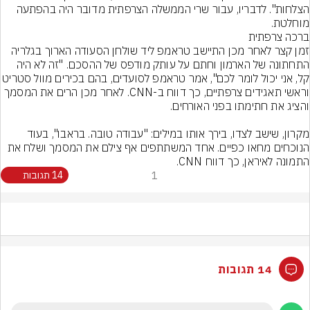
הצלחות". לדבריו, עבור שרי הממשלה הצרפתית מדובר היה בהפתעה 
מוחלטת.
זמן קצר לאחר מכן התיישב טראמפ ליד שולחן הסעודה הארוך בגלריה 
התחתונה של הארמון וחתם על עותק מודפס של ההסכם. "זה לא היה 
קל, אני יכול לומר לכם", אמר טראמפ לסועדים, בהם בכי
וראשי תאגידים צרפתיים, כך דווח ב-CNN. לאחר מכן הרים את המסמך 
מקרון, שישב לצדו, בירך אותו במילים: "עבודה טובה. בראבו", בעוד 
הנוכחים מחאו כפיים. אחד המשתתפים אף צילם את המסמך ושלח את 
התמונה לאיראן, כך דווח CNN.
1
14 תגובות
14 תגובות