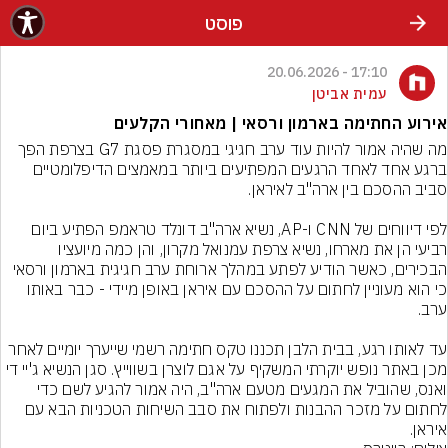
פוסט
17:10 - 20.06.2026
עמית אביטן
אירוע החתימה בארמון ורסאי | מאחורי הקלעים
מה שהיה אמור להיות עוד ערב חגיגי במסגרת פסגת G7 בצרפת הפך 
ברגע אחד לאחד הרגעים המפתיעים ביותר במאמצים הדיפלומטיים 
לפי דיווחים של CNN ו-AP, נשיא ארה"ב דונלד טראמפ הפתיע ביום 
רביעי הן את מארחו, נשיא צרפת עמנואל מקרון, והן כמה מיועציו 
הבכירים, כאשר הודיע לפתע במהלך ארוחת ערב חגיגית בארמון ורסאי 
כי הוא מעוניין לחתום על ההסכם עם איראן באופן מיידי - כבר באותו 
עד לאותו רגע, בבית הלבן תכננו טקס חתימה רשמי שייערך יומיים לאחר 
מכן באתר נופש יוקרתי המשקיף על אגם לוצרן בשווייץ. סגן הנשיא ג'יי די 
ואנס, שהוביל את המגעים מטעם ארה"ב, היה אמור להגיע לשם כדי 
לחתום על מזכר ההבנות ולפתוח את סבב השיחות הטכניות הבא עם 
איראן.
