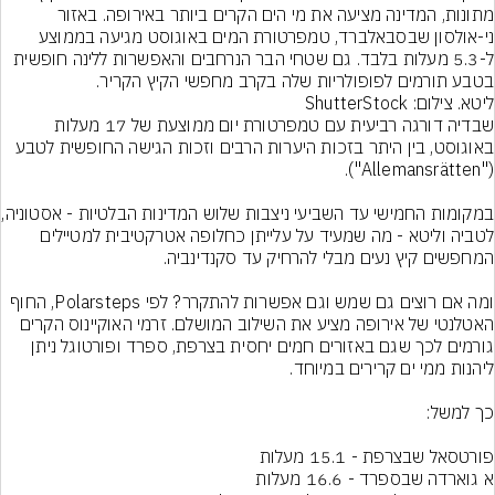
מתונות, המדינה מציעה את מי הים הקרים ביותר באירופה. באזור 
ני-אולסון שבסבאלברד, טמפרטורת המים באוגוסט מגיעה בממוצע 
ל-5.3 מעלות בלבד. גם שטחי הבר הנרחבים והאפשרות ללינה חופשית 
בטבע תורמים לפופולריות שלה בקרב מחפשי הקיץ הקריר.
ליטא. צילום: ShutterStock
שבדיה דורגה רביעית עם טמפרטורת יום ממוצעת של 17 מעלות 
באוגוסט, בין היתר בזכות היערות הרבים וזכות הגישה החופשית לטבע 
במקומות החמישי עד השבי
לטביה וליטא - מה שמעיד על עלייתן כחלופה אטרקטיבית למטיילים 
ומה אם רוצים גם שמש וגם אפשרות להתקרר? לפי Polarsteps, החוף 
האטלנטי של אירופה מציע את השילוב המושלם. זרמי האוקיינוס הקרים 
גורמים לכך שגם באזורים חמים יחסית בצרפת, ספרד ופורטוגל ניתן 