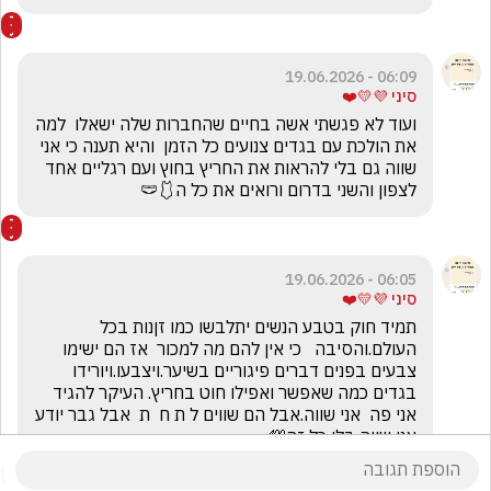
06:09 - 19.06.2026
סיני 💜💛❤️
ועוד לא פגשתי אשה בחיים שהחברות שלה ישאלו  למה 
את הולכת עם בגדים צנועים כל הזמן  והיא תענה כי אני 
שווה גם בלי להראות את החריץ בחוץ ועם רגליים אחד 
לצפון והשני בדרום ורואים את כל ה🩱🩲
06:05 - 19.06.2026
סיני 💜💛❤️
תמיד חוק בטבע הנשים יתלבשו כמו זןנות בכל 
העולם.והסיבה   כי אין להם מה למכור  אז הם ישימו 
צבעים בפנים דברים פיגוריים בשיער.ויצבעו.ויורידו 
בגדים כמה שאפשר ואפילו חוט בחריץ. העיקר להגיד 
אני פה  אני שווה.אבל הם שווים ל ת ח  ת  אבל גבר יודע 
אני שווה בלי כל זה💯