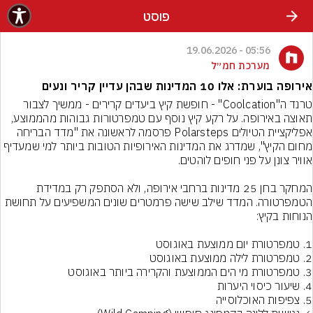
פוסט
05:56 - 19.06.2026
מערכת חמ״ל
אירופה בוערת: אלו 10 המדינות שבהן עדיין קריר ונעים
טרנד ה"Coolcation" - חופשת קיץ ביעדים קרירים - ממשיך לצבור 
תאוצה באירופה. על רקע קיץ נוסף עם טמפרטורות גבוהות מהממוצע, 
אפליקציית הטיולים Polarsteps פרסמה לראשונה את "מדד הבריחה 
מחום הקיץ", שמדרג את המדינות האירופיות הטובות ביותר למי שמעדיף 
המחקר בחן 25 מדינות ברחבי אירופה, ולא הסתפק רק במדידת 
הטמפרטורה. המדד שילב שישה פרמטרים שונים המשפיעים על תחושת 