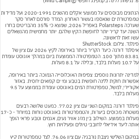
הנתונים מבוססים על ממוצעי אקלים מהשנים 20-1991
טמפרטורת ים שנאספו בעשור האחרון. המדד פורסם לאחר סקר 
שערכה Polarsteps באפריל 2026, שמצא כי 35% מהבריטים בחרו 
השנה יעד קריר יותר לחופשת הקיץ שלהם. יותר מחמישית מהנשאלים 
עשו זאת לראשונה.
פינלנד. צילום: ShutterStock
איסלנד דורגה כיעד הקריר ביותר באירופה לקיץ 2026 עם ציון של 
83.81 מתוך 100. הטמפרטורה הממוצעת ביום במהלך אוגוסט עומדת 
למדינה יתרונות נוספים: צפיפות האוכלוסייה הנמוכה ביותר באירופה, 
אפשרות חוקית ללינה חופשית בטבע ומי ים קפואים יחסית. באזור 
אקוריירי, למשל, טמפרטורת המים באוגוסט עומדת בממוצע על 9.5 
פינלנד דורגה במקום השני עם ציון 77.02. כמעט שלושה רבעים 
משטחה מכוסים ביערות, והטמפרטו
מעלות בממוצע. השילוב בין מזג אוויר נעים, אגמים וטבע פראי הופך 
במקום השלישי ניצבת נורבגיה עם ציון 76.06. לצד טמפרטורות קיץ 